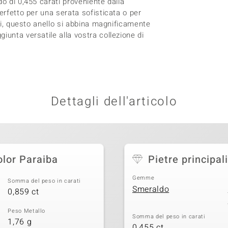
o di 0,455 carati proveniente dalla
erfetto per una serata sofisticata o per
rni, questo anello si abbina magnificamente
iunta versatile alla vostra collezione di
Dettagli dell'articolo
olor Paraiba
Pietre principali
Gemme
Somma del peso in carati
Smeraldo
0,859 ct
Peso Metallo
Somma del peso in carati
1,76 g
0,455 ct