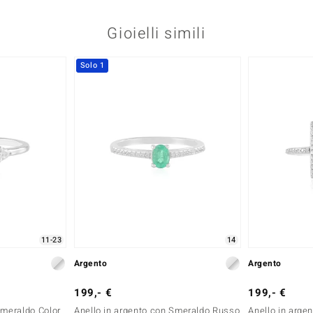
Gioielli simili
Solo 1
11-23
14
Argento
Argento
199,- €
199,- €
Smeraldo Color
Anello in argento con Smeraldo Russo
Anello in arge