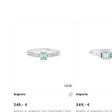
14-23
Argento
Argento
249,- €
349,- €
Anello in argento con Smeraldo Color
Anello in argento con 