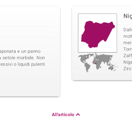
Ni
Dall
molt
mer
Torm
saponata e un panno
Zaff
a setole morbide. Non
Nig
ssivi o liquidi pulenti
Zir
All'articolo