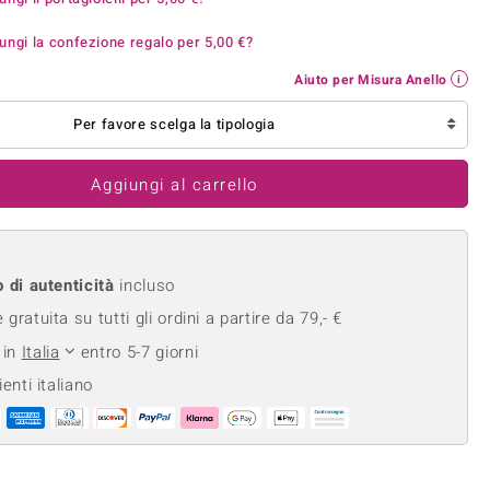
Anelli in Misura 29
de
Fluorite
ungi la confezione regalo per
5,00 €
?
Creation
Novità
zzuli
Onice
Gioielli in più varianti
Aiuto per Misura Anello
Rodolite
se
Tormalina
Per favore scelga la tipologia
Aggiungi al carrello
o di autenticità
incluso
gratuita su tutti gli ordini a partire da 79,- €
 in
Italia
entro 5-7 giorni
ienti italiano