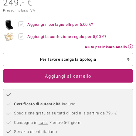
249,- €
remonti
Prezzo incluso IVA
uca
Aggiungi il portagioielli per
5,00 €
?
uwelo
Aggiungi la confezione regalo per
5,00 €
?
NO Collection
Aiuto per Misura Anello
nts by de Melo
Per favore scelga la tipologia
va
Aggiungi al carrello
otenier
Certificato di autenticità
incluso
Spedizione gratuita su tutti gli ordini a partire da 79,- €
Consegna in
Italia
entro 5-7 giorni
Servizio clienti italiano
 Classics