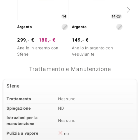
14
14-23
Argento
Argento
Argent
299,- €
180,- €
149,- €
99,- 
Anello in argento con
Anello in argento con
Anello
Sfene
Vesuvianite
Sfene
Trattamento e Manutenzione
Sfene
Trattamento
Nessuno
Spiegazione
ND
Istruzioni per la
Nessuno
manutenzione
Pulizia a vapore
no