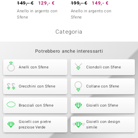
149,- €
129,- €
199,- €
149,- €
449,-
Anello in argento con
Anello in argento con
Anello
Sfene
Sfene
Sfene
Categoria
Potrebbero anche interessarti
Anelli con Sfene
Ciondoli con Sfene
Orecchini con Sfene
Collane con Sfene
Bracciali con Sfene
Gioielli con Sfene
Gioielli con pietre
Gioielli con design
preziose Verde
simile