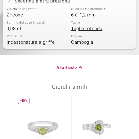
Seconda pietra preziosa
Varietà delle gemme
Quantità e dimensione
Zircone
6 à 1,2 mm
Somma del peso in carati
Taglio
0,08 ct
Taglio rotondo
Montatura
Origine
Incastonatura a griffe
Cambogia
All'articolo
Gioielli simili
-40%