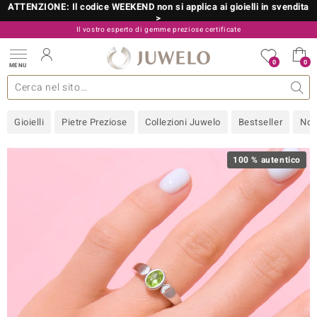
ATTENZIONE: Il codice WEEKEND non si applica ai gioielli in svendita
>
Il vostro esperto di gemme preziose certificate
800 986 787
0
0
MENU
 collezioni
 gioielli
tre più importanti
 preziose
Acquistare in diretta
Design
Informazioni generali
Pietre preziose per colore
Metallo prezioso
Approfondimenti
Juwelo
Misure anelli
Pietre preziose
Consigli
old
Gioielli
Pietre Preziose
Collezioni Juwelo
Bestseller
Nov
NI
 with Love
100 % autentico
Nature
rong
 Boutique
ana