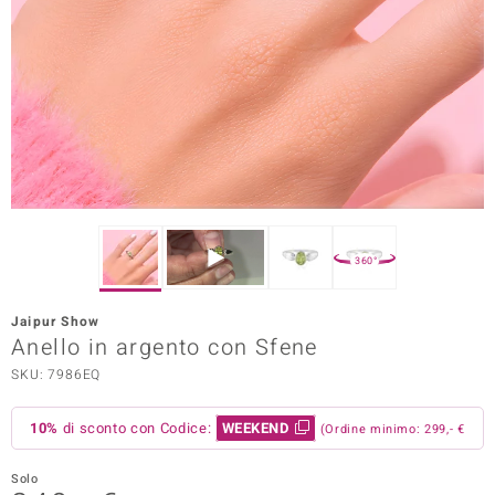
Prince Designs
o
Chic
LINSELL SELECTION
n Vogue
360°
 Show
Jaipur Show
Anello in argento con Sfene
o Paraíso
SKU: 7986EQ
Essential
10%
di sconto con Codice:
WEEKEND
(Ordine minimo: 299,- €
me del Boss
 Diamonds
Solo