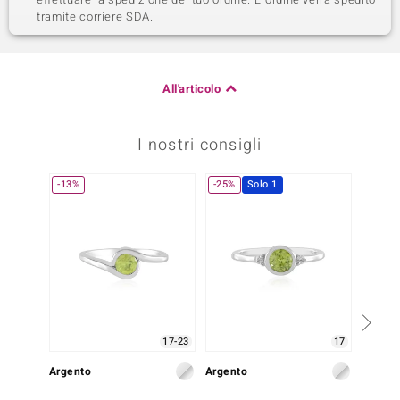
tramite corriere SDA.
All'articolo
I nostri consigli
-13%
-25%
Solo 1
-33%
17-23
17
Argento
Argento
Argent