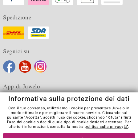
Spedizione
Seguici su
App di Juwelo
Informativa sulla protezione dei dati
Con il tuo consenso, utilizziamo i cookie per presentare Juwelo in
modo ottimale e per migliorare il nostro servizio. Cliccando sul
pulsante "Accetta", accetti l'uso dei cookie, cliccando
"Rifuta"
rifiuti
Condizioni generali di vendita
Informativa Privacy
Cookies
l'uso dei cookie o decidi quale tipo di cookie desideri accettare. Per
Note legali
Contatti
Recedere dal contratto
ulteriori informazioni, consulta la nostra
politica sulla privacy
.
Visit our stores in other countries: