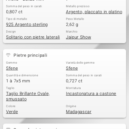
Somma del peso in carati
Metallo prezioso
0,807 ct
Argento, placcato in platino
Tipo di metallo
Peso Metallo
925 Argento sterling
2,62 g
Design
Marchio
Solitario con pietre laterali
Jaipur Show
Pietre principali
Gemme
Varietà delle gemme
Sfene
Sfene
Quantità e dimensione
Somma del peso in carati
1 à 7x5 mm
0,727 ct
Taglio
Montatura
Taglio Brillante Ovale,
Incastonatura a castone
smussato
Colore
Origine
Verde
Madagascar