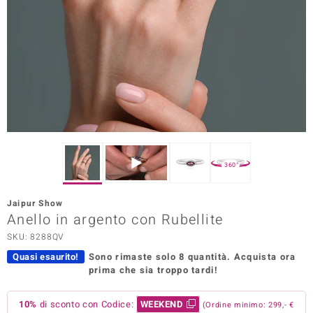
Prince Designs
o
Chic
LINSELL SELECTION
n Vogue
360°
 Show
Jaipur Show
Anello in argento con Rubellite
o Paraíso
SKU: 8288QV
Essential
Quasi esaurito!
Sono rimaste solo 8 quantità.
Acquista ora
prima che sia troppo tardi!
me del Boss
 Diamonds
10%
di sconto con Codice:
WEEKEND
(Ordine minimo: 299,- €