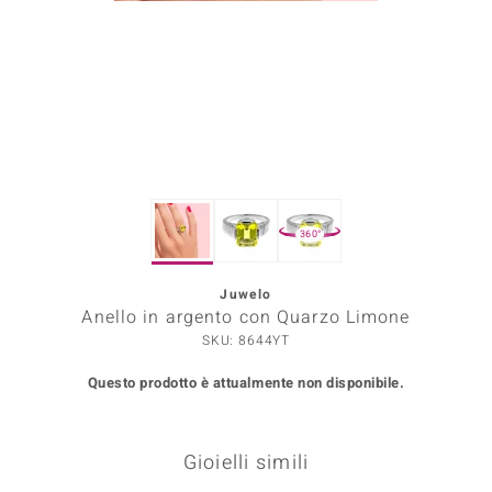
Prince Designs
o
Chic
LINSELL SELECTION
360°
n Vogue
Juwelo
 Show
Anello in argento con Quarzo Limone
o Paraíso
SKU: 8644YT
Questo prodotto è attualmente non disponibile.
Essential
me del Boss
Gioielli simili
 Diamonds