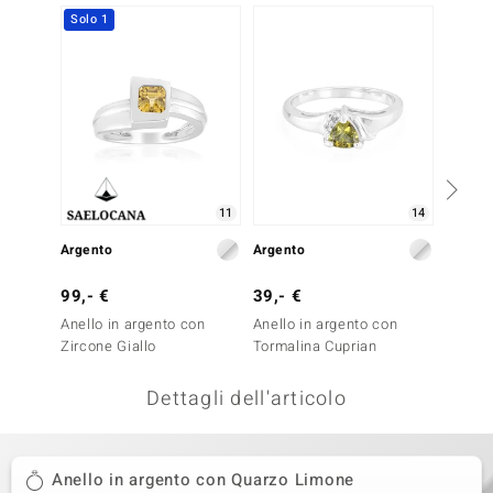
Solo 1
-40%
remonti
uca
uwelo
NO Collection
nts by de Melo
11
14
Argento
Argento
Argent
va
99,- €
39,- €
249,-
otenier
Anello in argento con
Anello in argento con
Anello 
Zircone Giallo
Tormalina Cuprian
con To
Dettagli dell'articolo
Anello in argento con Quarzo Limone
 Classics