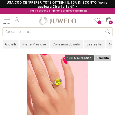
USA CODICE "PREFERITO" E OTTIENI IL 10% DI SCONTO (non si
applica a Cirari e Saldi) >
Il vostro esperto di gemme preziose certificate
800 986 787
0
0
MENU
 collezioni
 gioielli
tre più importanti
 preziose
Acquistare in diretta
Design
Informazioni generali
Pietre preziose per colore
Metallo prezioso
Approfondimenti
Juwelo
Misure anelli
Pietre preziose
Consigli
old
Gioielli
Pietre Preziose
Collezioni Juwelo
Bestseller
Nov
NI
 with Love
100 % autentico
Esaurito
Nature
rong
 Boutique
ana