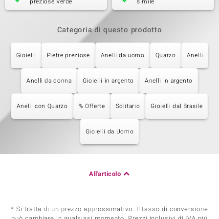
preziose Verde
simile
Categoria di questo prodotto
Gioielli
Pietre preziose
Anelli da uomo
Quarzo
Anelli
Anelli da donna
Gioielli in argento
Anelli in argento
Anelli con Quarzo
% Offerte
Solitario
Gioielli dal Brasile
Gioielli da Uomo
All'articolo
* Si tratta di un prezzo approssimativo. Il tasso di conversione
può cambiare in qualsiasi momento. Prezzi inclusivi di IVA piú