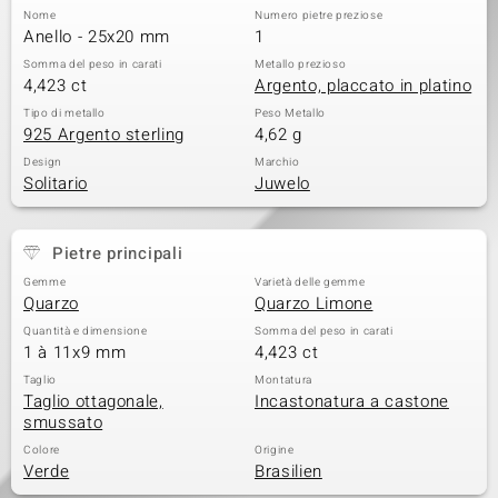
Nome
Numero pietre preziose
 nell’Arte
Anello - 25x20 mm
1
Somma del peso in carati
Metallo prezioso
 MINERALE
4,423 ct
Argento, placcato in platino
Tipo di metallo
Peso Metallo
925 Argento sterling
4,62 g
Design
Marchio
Solitario
Juwelo
Pietre principali
Gemme
Varietà delle gemme
Quarzo
Quarzo Limone
Quantità e dimensione
Somma del peso in carati
1 à 11x9 mm
4,423 ct
Taglio
Montatura
Taglio ottagonale,
Incastonatura a castone
smussato
Colore
Origine
Verde
Brasilien