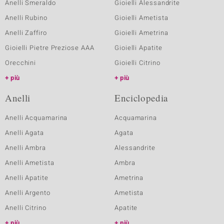
Anelli Smeraldo
Gioielli Alessandrite
Anelli Rubino
Gioielli Ametista
Anelli Zaffiro
Gioielli Ametrina
Gioielli Pietre Preziose AAA
Gioielli Apatite
Orecchini
Gioielli Citrino
più
più
Anelli
Enciclopedia
Anelli Acquamarina
Acquamarina
Anelli Agata
Agata
Anelli Ambra
Alessandrite
Anelli Ametista
Ambra
Anelli Apatite
Ametrina
Anelli Argento
Ametista
Anelli Citrino
Apatite
più
più