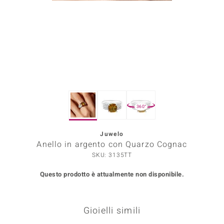
Prince Designs
o
Chic
LINSELL SELECTION
360°
n Vogue
Juwelo
 Show
Anello in argento con Quarzo Cognac
o Paraíso
SKU: 3135TT
Questo prodotto è attualmente non disponibile.
Essential
me del Boss
Gioielli simili
 Diamonds