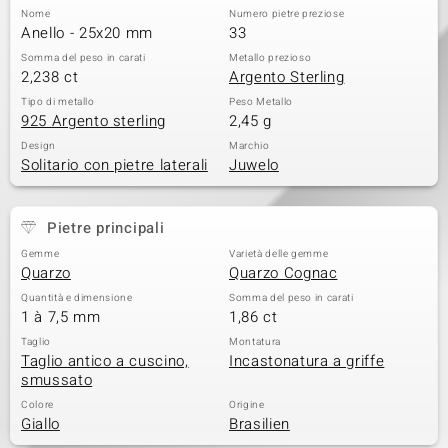
Nome
Numero pietre preziose
 nell’Arte
Anello - 25x20 mm
33
Somma del peso in carati
Metallo prezioso
 MINERALE
2,238 ct
Argento Sterling
Tipo di metallo
Peso Metallo
925 Argento sterling
2,45 g
Design
Marchio
Solitario con pietre laterali
Juwelo
Pietre principali
Gemme
Varietà delle gemme
Quarzo
Quarzo Cognac
Quantità e dimensione
Somma del peso in carati
1 à 7,5 mm
1,86 ct
Taglio
Montatura
Taglio antico a cuscino,
Incastonatura a griffe
smussato
Colore
Origine
Giallo
Brasilien