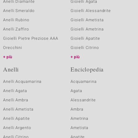
Anelli Diamante
Gioielli Agata
Anelli Smeraldo
Gioielli Alessandrite
Anelli Rubino
Gioielli Ametista
Anelli Zaffiro
Gioielli Ametrina
Gioielli Pietre Preziose AAA
Gioielli Apatite
Orecchini
Gioielli Citrino
più
più
Anelli
Enciclopedia
Anelli Acquamarina
Acquamarina
Anelli Agata
Agata
Anelli Ambra
Alessandrite
Anelli Ametista
Ambra
Anelli Apatite
Ametrina
Anelli Argento
Ametista
Anelli Citrino
Apatite