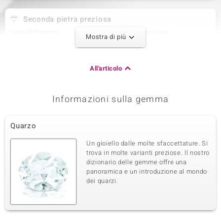
Seconda pietra preziosa
Varietà delle gemme
Quantità e dimensione
Mostra di più
Topazio Bianco
16 à 1,5 mm
Somma del peso in carati
Taglio
0,289 ct
Taglio Brillante Rotondo
All'articolo
Montatura
Origine
pavé
Brasilien
Informazioni sulla gemma
Terza pietra preziosa
Quarzo
Varietà delle gemme
Quantità e dimensione
Topazio Bianco
16 à 1 mm
Un gioiello dalle molte sfaccettature. Si
Somma del peso in carati
Taglio
trova in molte varianti preziose. Il nostro
0,089 ct
Taglio Brillante Rotondo
dizionario delle gemme offre una
panoramica e un introduzione al mondo
Montatura
Origine
pavé
dei quarzi.
Brasilien