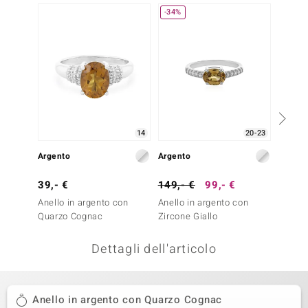
-34%
remonti
uca
uwelo
NO Collection
nts by de Melo
14
20-23
Argento
Argento
Argent
va
39,- €
149,- €
99,- €
39,- 
otenier
Anello in argento con
Anello in argento con
Anello
Quarzo Cognac
Zircone Giallo
Quarz
Dettagli dell'articolo
Anello in argento con Quarzo Cognac
 Classics