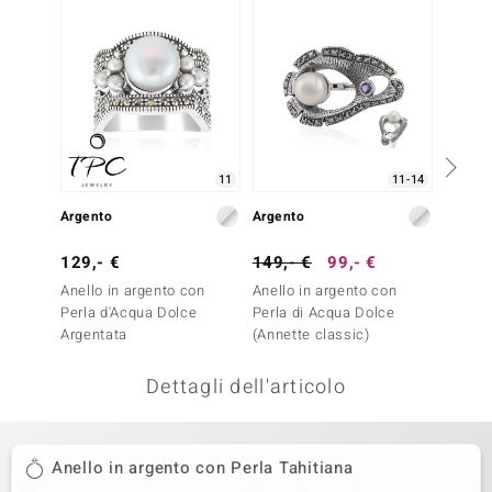
remonti
uca
uwelo
NO Collection
11
11-14
nts by de Melo
Argento
Argento
Argent
va
129,- €
149,- €
99,- €
199,-
Anello in argento con
Anello in argento con
Anello
otenier
Perla d'Acqua Dolce
Perla di Acqua Dolce
Perla 
Argentata
(Annette classic)
classi
Dettagli dell'articolo
Anello in argento con Perla Tahitiana
 Classics