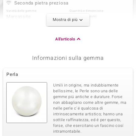
Seconda pietra preziosa
Varietà delle gemme
Quantità e dimensione
Marcassite
42 à 1,3 mm
Mostra di più
Somma del peso in carati
Taglio
0,588 ct
Taglio rotondo
Montatura
Origine
All'articolo
pavé
Austria
Informazioni sulla gemma
Terza pietra preziosa
Varietà delle gemme
Quantità e dimensione
Perla
Marcassite
2 à 1,1 mm
Somma del peso in carati
Taglio
Umili in origine, ma indubbiamente
0,016 ct
Taglio rotondo
bellissime, le Perle sono una delle
gemme piú antiche e durature. Forse
Montatura
Origine
pavé
non abbagliano come altre gemme, ma
Austria
nelle perle c´é qualcosa di
intrinsecamente artistico; hanno una
sottile raffinatezza, ed é per questo,
forse, che esercitano un fascino cosí
intramontabile.