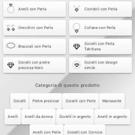
Anelli con Perla
Ciondoli con Perla
Orecchini con Perla
Collane con Perla
Gioielli con Perla
Bracciali con Perla
Tahitiana
Gioielli con pietre
Gioielli con design
preziose Nero
simile
Categoria di questo prodotto
Gioielli
Pietre preziose
Gioielli con Perle
Marcassite
Anelli
Anelli da donna
Gioielli in argento
Anelli in argento
Anelli con Perle
Gioielli con Cornice