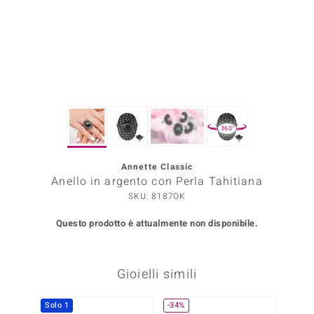
Prince Designs
o
Chic
360°
LINSELL SELECTION
n Vogue
Annette Classic
Anello in argento con Perla Tahitiana
 Show
SKU: 8187OK
o Paraíso
Questo prodotto è attualmente non disponibile.
Essential
Gioielli simili
me del Boss
 Diamonds
Solo 1
-34%
-50%