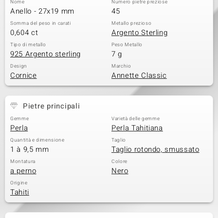
Nome
Numero pietre preziose
Anello - 27x19 mm
45
 nell’Arte
Somma del peso in carati
Metallo prezioso
0,604 ct
Argento Sterling
 MINERALE
Tipo di metallo
Peso Metallo
925 Argento sterling
7 g
Design
Marchio
Cornice
Annette Classic
Pietre principali
Gemme
Varietà delle gemme
Perla
Perla Tahitiana
Quantità e dimensione
Taglio
1 à 9,5 mm
Taglio rotondo, smussato
Montatura
Colore
a perno
Nero
Origine
Tahiti