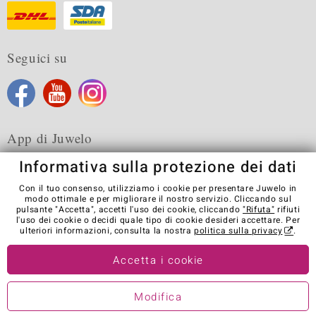
Seguici su
App di Juwelo
Informativa sulla protezione dei dati
Con il tuo consenso, utilizziamo i cookie per presentare Juwelo in
modo ottimale e per migliorare il nostro servizio. Cliccando sul
pulsante "Accetta", accetti l'uso dei cookie, cliccando
"Rifuta"
rifiuti
Condizioni generali di vendita
Informativa Privacy
Cookies
l'uso dei cookie o decidi quale tipo di cookie desideri accettare. Per
Note legali
Contatti
Recedere dal contratto
ulteriori informazioni, consulta la nostra
politica sulla privacy
.
Visit our stores in other countries:
Accetta i cookie
Modifica
© Juwelo Deutschland GmbH (societá controllata dalla Elumeo SE)