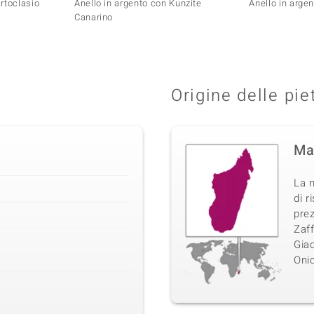
Ortoclasio
Anello in argento con Kunzite
Anello in arge
Canarino
Origine delle pie
Ma
La n
di r
pre
Zaff
Giad
Onic