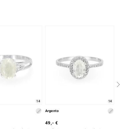
14
14
Argento
Argent
49,- €
29,- 