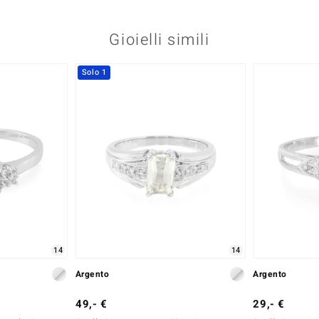
Gioielli simili
Solo 1
14
14
Argento
Argento
49,- €
29,- €