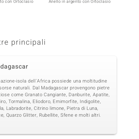
nto con Ortoclasio
Anello in argento con Ortoclasio
Anello
tre principali
dagascar
azione-isola dell´Africa possiede una moltitudine
isorse naturali. Dal Madagascar provengono pietre
ziose come Granato Cangiante, Danburite, Apatite,
iro, Tormalina, Eliodoro, Emimorfite, Indigolite,
a, Labradorite, Citrino limone, Pietra di Luna,
e, Quarzo Glitter, Rubellite, Sfene e molti altri.