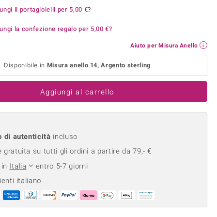
Anelli in Misura 26
ungi il portagioielli per
5,00 €
?
onio
Crisoprasio
Anelli in Misura 29
de
Fluorite
ungi la confezione regalo per
5,00 €
?
Creation
Novità
zzuli
Onice
Aiuto per Misura Anello
Gioielli in più varianti
Rodolite
Disponibile in
Misura anello 14, Argento sterling
se
Tormalina
Aggiungi al carrello
o di autenticità
incluso
gratuita su tutti gli ordini a partire da 79,- €
 in
Italia
entro 5-7 giorni
ienti italiano