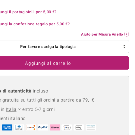
Anelli in Misura 26
onio
Crisoprasio
ungi il portagioielli per
5,00 €
?
Anelli in Misura 29
de
Fluorite
Creation
Novità
ungi la confezione regalo per
5,00 €
?
zzuli
Onice
Gioielli in più varianti
Rodolite
Aiuto per Misura Anello
se
Tormalina
Per favore scelga la tipologia
Aggiungi al carrello
o di autenticità
incluso
gratuita su tutti gli ordini a partire da 79,- €
 in
Italia
entro 5-7 giorni
ienti italiano