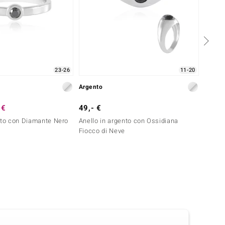
23-26
11-20
Argento
Argent
 €
49,- €
199,-
nto con Diamante Nero
Anello in argento con Ossidiana
Anello
Fiocco di Neve