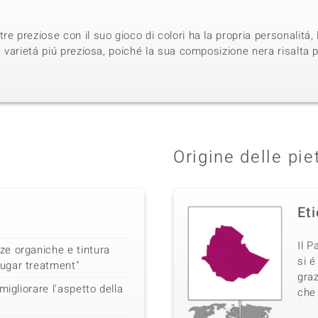
e preziose con il suo gioco di colori ha la propria personalitá,
a varietá piú preziosa, poiché la sua composizione nera risalta p
Origine delle pie
Et
Il P
e organiche e tintura
si é
ugar treatment"
graz
migliorare l'aspetto della
che 