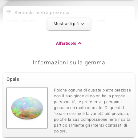
Seconda pietra preziosa
Varietà delle gemme
Quantità e dimensione
Mostra di più
Zircone
2 à 1,3 mm
Somma del peso in carati
Taglio
0,018 ct
Taglio rotondo
All'articolo
Montatura
Origine
pavé
Cambogia
Informazioni sulla gemma
Terza pietra preziosa
Opale
Varietà delle gemme
Quantità e dimensione
Zircone
35 à 1 mm
Poiché ognuna di queste pietre preziose
Somma del peso in carati
Taglio
con il suo gioco di colori ha la propria
0,189 ct
Taglio rotondo
personalitá, le preferenze personali
giocano un ruolo cruciale. Di questi l
Montatura
Origine
pavé
´opale nero ne é la varietá piú preziosa,
Cambogia
poiché la sua composizione nera risalta
particolarmente gli intensi contrasti di
colore.