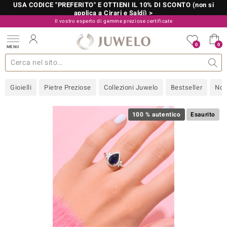
USA CODICE "PREFERITO" E OTTIENI IL 10% DI SCONTO (non si
applica a Cirari e Saldi) >
Il vostro esperto di gemme preziose certificate
800 986 787
0
0
MENU
 collezioni
 gioielli
tre più importanti
 preziose
Acquistare in diretta
Design
Informazioni generali
Pietre preziose per colore
Metallo prezioso
Approfondimenti
Juwelo
Misure anelli
Pietre preziose
Consigli
old
Gioielli
Pietre Preziose
Collezioni Juwelo
Bestseller
Nov
NI
 with Love
100 % autentico
Esaurito
Nature
rong
 Boutique
ana