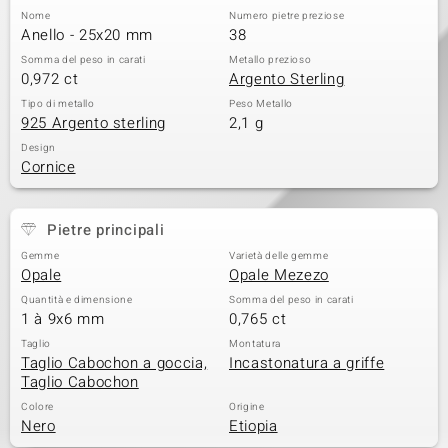
Nome
Numero pietre preziose
 nell’Arte
Anello - 25x20 mm
38
Somma del peso in carati
Metallo prezioso
 MINERALE
0,972 ct
Argento Sterling
Tipo di metallo
Peso Metallo
925 Argento sterling
2,1 g
Design
Cornice
Pietre principali
Gemme
Varietà delle gemme
Opale
Opale Mezezo
Quantità e dimensione
Somma del peso in carati
1 à 9x6 mm
0,765 ct
Taglio
Montatura
Taglio Cabochon a goccia,
Incastonatura a griffe
Taglio Cabochon
Colore
Origine
Nero
Etiopia