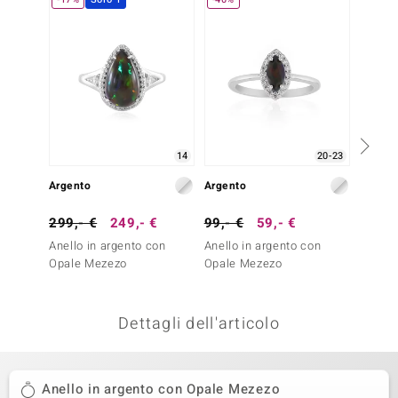
remonti
uca
uwelo
NO Collection
14
20-23
nts by de Melo
Argento
Argento
Oro
va
299,- €
249,- €
99,- €
59,- €
699,-
otenier
Anello in argento con
Anello in argento con
Anello 
Opale Mezezo
Opale Mezezo
Ceylon
Dettagli dell'articolo
 Classics
Anello in argento con Opale Mezezo