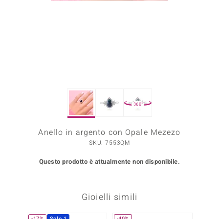
Prince Designs
o
Chic
LINSELL SELECTION
360°
n Vogue
Anello in argento con Opale Mezezo
 Show
SKU: 7553QM
o Paraíso
Questo prodotto è attualmente non disponibile.
Essential
me del Boss
Gioielli simili
 Diamonds
-17%
Solo 1
-40%
-14%