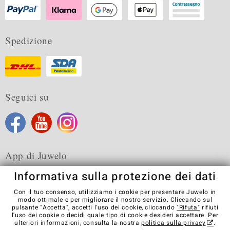
Spedizione
Seguici su
App di Juwelo
Informativa sulla protezione dei dati
Con il tuo consenso, utilizziamo i cookie per presentare Juwelo in
modo ottimale e per migliorare il nostro servizio. Cliccando sul
pulsante "Accetta", accetti l'uso dei cookie, cliccando
"Rifuta"
rifiuti
Condizioni generali di vendita
Informativa Privacy
Cookies
l'uso dei cookie o decidi quale tipo di cookie desideri accettare. Per
Note legali
Contatti
Recedere dal contratto
ulteriori informazioni, consulta la nostra
politica sulla privacy
.