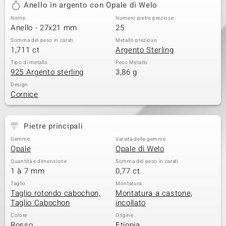
Anello in argento con Opale di Welo
 nell’Arte
Nome
Numero pietre preziose
Anello - 27x21 mm
25
 MINERALE
Somma del peso in carati
Metallo prezioso
1,711 ct
Argento Sterling
Tipo di metallo
Peso Metallo
925 Argento sterling
3,86 g
Design
Cornice
Pietre principali
Gemme
Varietà delle gemme
Opale
Opale di Welo
Quantità e dimensione
Somma del peso in carati
1 à 7 mm
0,77 ct
Taglio
Montatura
Taglio rotondo cabochon,
Montatura a castone,
Taglio Cabochon
incollato
Colore
Origine
Rosso
Etiopia