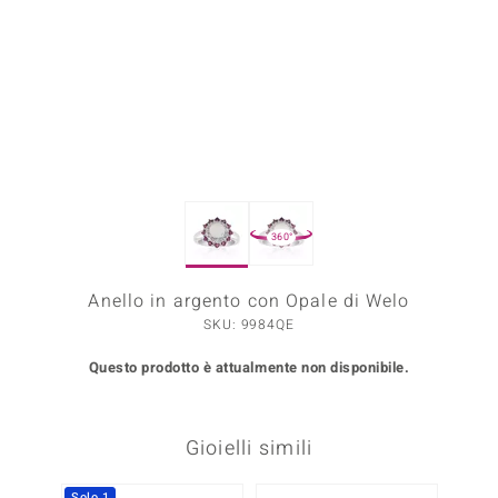
Prince Designs
o
Chic
LINSELL SELECTION
360°
n Vogue
Anello in argento con Opale di Welo
 Show
SKU: 9984QE
o Paraíso
Questo prodotto è attualmente non disponibile.
Essential
me del Boss
Gioielli simili
 Diamonds
Solo 1
-10%