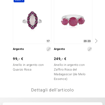
remonti
uca
uwelo
NO Collection
17
20-23
nts by de Melo
Argento
Argento
Argent
va
99,- €
249,- €
199,-
otenier
Anello in argento con
Anello in argento con
Anello
Quarzo Rosa
Zaffiro Rosa del
Rubino
Madagascar (de Melo
(de Me
Essence)
Dettagli dell'articolo
 Classics