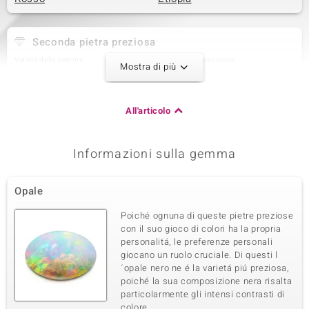
Seconda pietra preziosa
Varietà delle gemme
Quantità e dimensione
Mostra di più
Rubino della Birmania
12 à 2 mm
Somma del peso in carati
Taglio
0,459 ct
Taglio rotondo
All'articolo
Montatura
Origine
Incastonatura a griffe
Myanmar
Informazioni sulla gemma
Terza pietra preziosa
Opale
Varietà delle gemme
Quantità e dimensione
Topazio Bianco
12 à 2 mm
Poiché ognuna di queste pietre preziose
Somma del peso in carati
Taglio
con il suo gioco di colori ha la propria
0,482 ct
Taglio rotondo
personalitá, le preferenze personali
giocano un ruolo cruciale. Di questi l
Montatura
Origine
Incastonatura a griffe
´opale nero ne é la varietá piú preziosa,
Nigeria
poiché la sua composizione nera risalta
particolarmente gli intensi contrasti di
colore.