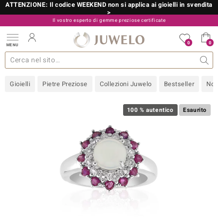
ATTENZIONE: Il codice WEEKEND non si applica ai gioielli in svendita
>
Il vostro esperto di gemme preziose certificate
800 986 787
0
0
MENU
 collezioni
 gioielli
tre più importanti
 preziose
Acquistare in diretta
Design
Informazioni generali
Pietre preziose per colore
Metallo prezioso
Approfondimenti
Juwelo
Misure anelli
Pietre preziose
Consigli
old
Gioielli
Pietre Preziose
Collezioni Juwelo
Bestseller
Nov
NI
 with Love
100 % autentico
Esaurito
Nature
rong
 Boutique
ana