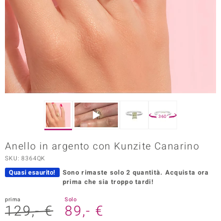
Prince Designs
o
Chic
LINSELL SELECTION
n Vogue
360°
 Show
Anello in argento con Kunzite Canarino
o Paraíso
SKU: 8364QK
Quasi esaurito!
Sono rimaste solo 2 quantità.
Acquista ora
Essential
prima che sia troppo tardi!
me del Boss
prima
Solo
129,- €
89,- €
 Diamonds