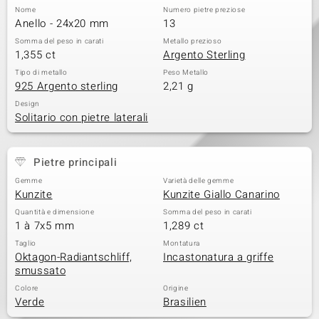
Nome
Numero pietre preziose
Anello - 24x20 mm
13
Somma del peso in carati
Metallo prezioso
1,355 ct
Argento Sterling
Tipo di metallo
Peso Metallo
925 Argento sterling
2,21 g
Design
Solitario con pietre laterali
Pietre principali
Gemme
Varietà delle gemme
Kunzite
Kunzite Giallo Canarino
Quantità e dimensione
Somma del peso in carati
1 à 7x5 mm
1,289 ct
Taglio
Montatura
Oktagon-Radiantschliff,
Incastonatura a griffe
smussato
Colore
Origine
Verde
Brasilien