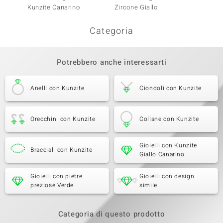
Kunzite Canarino
Zircone Giallo
Zircon
Categoria
Potrebbero anche interessarti
Anelli con Kunzite
Ciondoli con Kunzite
Orecchini con Kunzite
Collane con Kunzite
Gioielli con Kunzite
Bracciali con Kunzite
Giallo Canarino
Gioielli con pietre
Gioielli con design
preziose Verde
simile
Categoria di questo prodotto