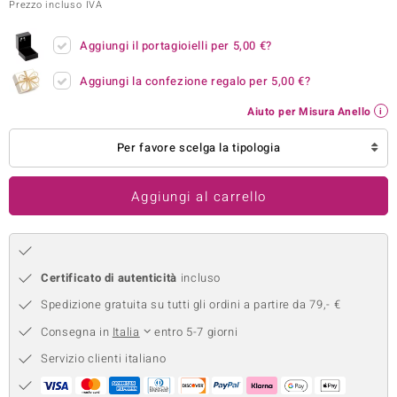
Prezzo incluso IVA
remonti
Aggiungi il portagioielli per
5,00 €
?
uca
Aggiungi la confezione regalo per
5,00 €
?
uwelo
Aiuto per Misura Anello
NO Collection
Per favore scelga la tipologia
nts by de Melo
Aggiungi al carrello
va
otenier
Certificato di autenticità
incluso
Spedizione gratuita su tutti gli ordini a partire da 79,- €
Consegna in
Italia
entro 5-7 giorni
Servizio clienti italiano
 Classics