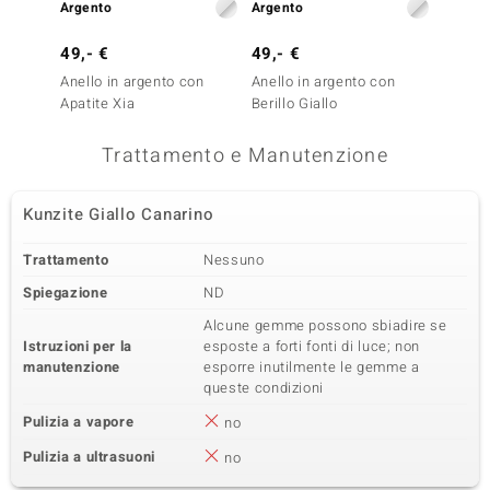
Argento
Argento
Argent
Varietà delle gemme
Quantità e dimensione
Zircone
2 à 0,8 mm
49,- €
49,- €
39,- 
Somma del peso in carati
Taglio
0,007 ct
Taglio rotondo
Anello in argento con
Anello in argento con
Anello
Apatite Xia
Berillo Giallo
Apatit
Montatura
Origine
pavé
Cambogia
Trattamento e Manutenzione
Kunzite Giallo Canarino
Trattamento
Nessuno
Spiegazione
ND
Alcune gemme possono sbiadire se
Istruzioni per la
esposte a forti fonti di luce; non
manutenzione
esporre inutilmente le gemme a
queste condizioni
Pulizia a vapore
no
Pulizia a ultrasuoni
no