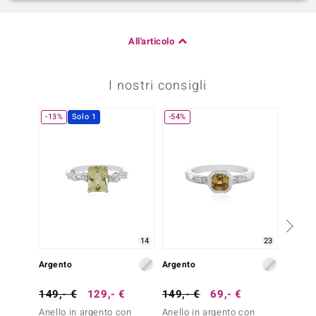
All'articolo
I nostri consigli
-13%
Solo 1
-54%
-23%
14
23
Argento
Argento
Argent
149,- €
129,- €
149,- €
69,- €
299,-
Anello in argento con
Anello in argento con
Anello