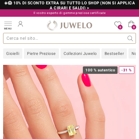
☀️😱 10% DI SCONTO EXTRA SU TUTTO LO SHOP (NON SI APPLICA
A CIRARI E SALDI) >
Il vostro esperto di gemme preziose certificate
800 986 787
0
0
MENU
 collezioni
 gioielli
tre più importanti
 preziose
Acquistare in diretta
Design
Informazioni generali
Pietre preziose per colore
Metallo prezioso
Approfondimenti
Juwelo
Misure anelli
Pietre preziose
Consigli
old
Gioielli
Pietre Preziose
Collezioni Juwelo
Bestseller
Nov
NI
 with Love
100 % autentico
-31 %
Nature
rong
 Boutique
ana