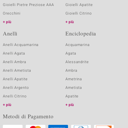
Gioielli Pietre Preziose AAA
Gioielli Apatite
Orecchini
Gioielli Citrino
più
più
Anelli
Enciclopedia
Anelli Acquamarina
Acquamarina
Anelli Agata
Agata
Anelli Ambra
Alessandrite
Anelli Ametista
Ambra
Anelli Apatite
Ametrina
Anelli Argento
Ametista
Anelli Citrino
Apatite
più
più
Metodi di Pagamento