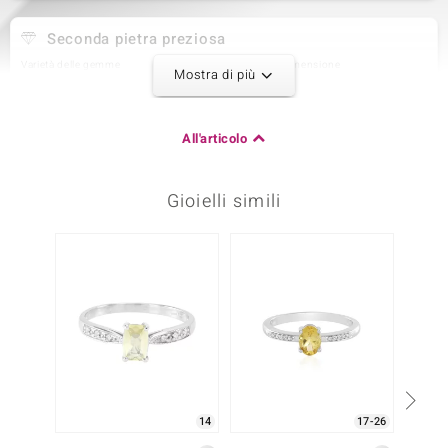
Seconda pietra preziosa
Varietà delle gemme
Quantità e dimensione
Mostra di più
Zircone
8 à 1 mm
Somma del peso in carati
Taglio
0,05 ct
Taglio rotondo
All'articolo
Montatura
Origine
pavé
Cambogia
Gioielli simili
Terza pietra preziosa
Varietà delle gemme
Quantità e dimensione
Zircone
2 à 0,9 mm
Somma del peso in carati
Taglio
0,009 ct
Taglio rotondo
Montatura
Origine
pavé
Cambogia
14
17-26
Quarta pietra preziosa