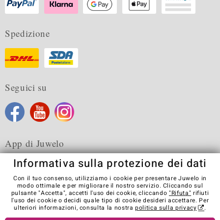
Spedizione
Seguici su
App di Juwelo
Informativa sulla protezione dei dati
Con il tuo consenso, utilizziamo i cookie per presentare Juwelo in
modo ottimale e per migliorare il nostro servizio. Cliccando sul
pulsante "Accetta", accetti l'uso dei cookie, cliccando
"Rifuta"
rifiuti
Condizioni generali di vendita
Informativa Privacy
Cookies
l'uso dei cookie o decidi quale tipo di cookie desideri accettare. Per
Note legali
Contatti
Recedere dal contratto
ulteriori informazioni, consulta la nostra
politica sulla privacy
.