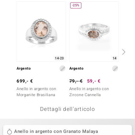
-25%
remonti
uca
uwelo
NO Collection
nts by de Melo
14-23
14
Argento
Argento
Argent
va
699,- €
79,- €
59,- €
149,-
otenier
Anello in argento con
Anello in argento con
Anello
Morganite Brasiliana
Zircone Cannella
MORGA
Dettagli dell'articolo
Anello in argento con Granato Malaya
 Classics