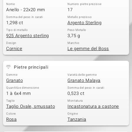
Nome
Numero pietre preziose
 nell’Arte
Anello - 22x20 mm
17
Somma del peso in carati
Metallo prezioso
 MINERALE
1,298 ct
Argento Sterling
Tipo di metallo
Peso Metallo
925 Argento sterling
3,75 g
Design
Marchio
Cornice
Le gemme del Boss
Pietre principali
Gemme
Varietà delle gemme
Granato
Granato Malaya
Quantità e dimensione
Somma del peso in carati
1 à 6x4 mm
0,523 ct
Taglio
Montatura
Taglio Ovale, smussato
Incastonatura a castone
Colore
Origine
Rosa
Tanzania