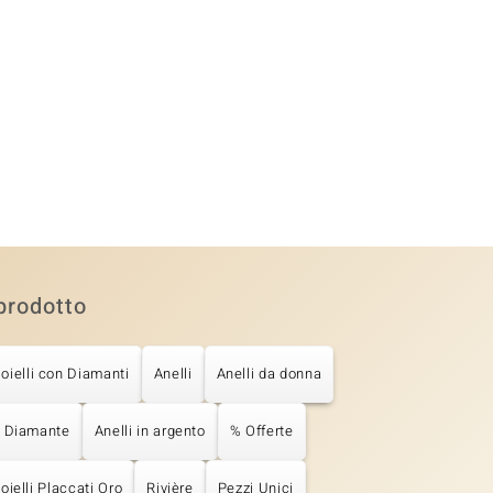
prodotto
ioielli con Diamanti
Anelli
Anelli da donna
n Diamante
Anelli in argento
% Offerte
oielli Placcati Oro
Rivière
Pezzi Unici