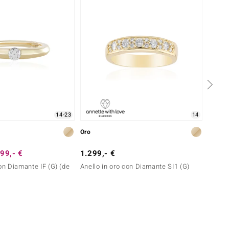
14-23
14
Oro
Oro
99,- €
1.299,- €
799,-
con Diamante IF (G) (de
Anello in oro con Diamante SI1 (G)
Anello