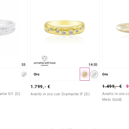
20
14-20
Oro
Oro
1.499,- €
9
1.799,- €
ante SI1 (G)
Anello in oro 
Anello in oro con Diamante IF (D)
Melo Gold)