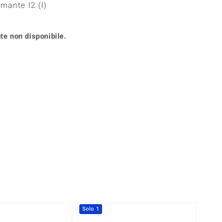
mante I2 (I)
Anelli in Misura 26
onio
Crisoprasio
Anelli in Misura 29
de
Fluorite
Creation
te non disponibile.
Novità
zzuli
Onice
Gioielli in più varianti
Rodolite
se
Tormalina
360° interattivo
l puntatore del mouse nella posizione desiderata
Solo 1