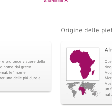
All'articolo
Origine delle pie
Af
lle profonde viscere della
Que
suo nome dal greco
ricc
domabile", nome
Acq
er una delle piú dure e
Morg
!
Apat
un f
natu