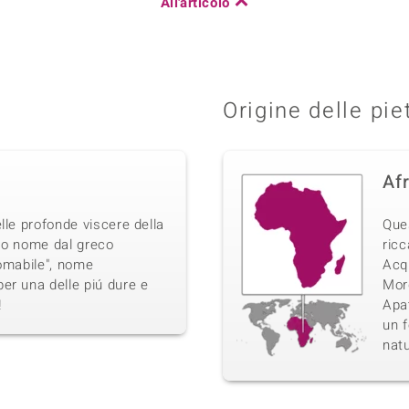
All'articolo
Origine delle pie
Af
lle profonde viscere della
Que
suo nome dal greco
ricc
domabile", nome
Acq
er una delle piú dure e
Morg
!
Apat
un f
natu