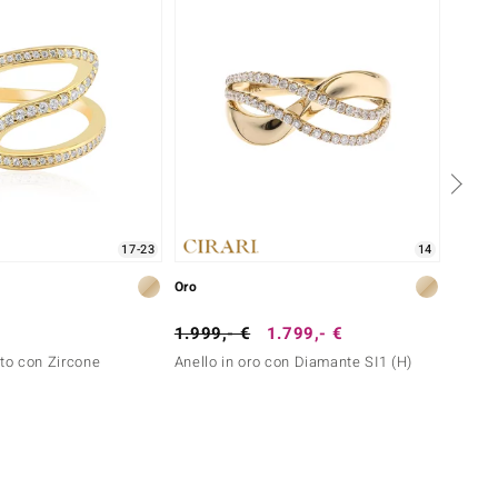
17-23
14
Oro
Oro
1.999,- €
1.799,- €
899,-
nto con Zircone
Anello in oro con Diamante SI1 (H)
Anello
France