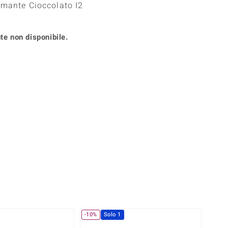
amante Cioccolato I2
Anelli in Misura 26
onio
Crisoprasio
Anelli in Misura 29
de
Fluorite
Creation
te non disponibile.
Novità
zzuli
Onice
Gioielli in più varianti
Rodolite
se
Tormalina
-10%
Solo 1