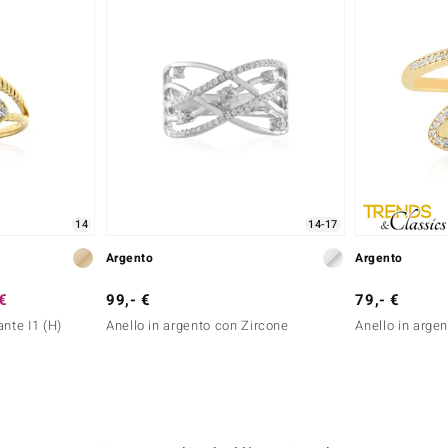
14
14-17
Argento
Argento
 €
99,- €
79,- €
nte I1 (H)
Anello in argento con Zircone
Anello in arge