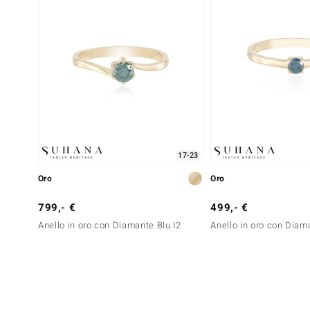
17-23
Oro
Oro
799,- €
499,- €
Anello in oro con Diamante Blu I2
Anello in oro con Diam