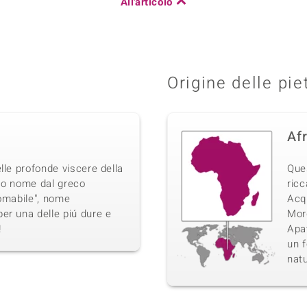
All'articolo
Origine delle pie
Af
lle profonde viscere della
Que
suo nome dal greco
ricc
domabile", nome
Acq
er una delle piú dure e
Morg
!
Apat
un f
natu