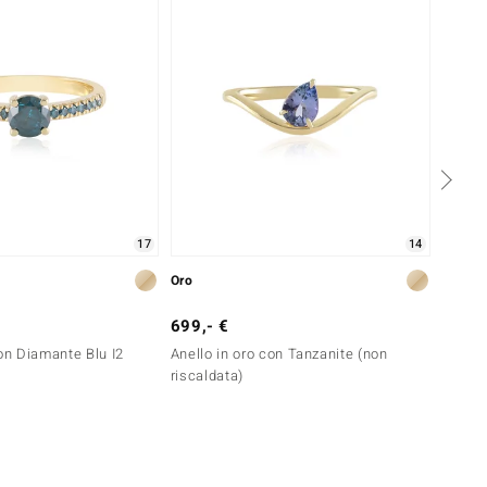
17
14
Oro
Argent
699,- €
99,- 
con Diamante Blu I2
Anello in oro con Tanzanite (non
Anello
riscaldata)
Cielo