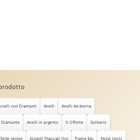
prodotto
ioielli con Diamanti
Anelli
Anelli da donna
n Diamante
Anelli in argento
% Offerte
Solitario
ferte online
Gioielli Placcati Oro
Pietre blu
Pezzi Unici