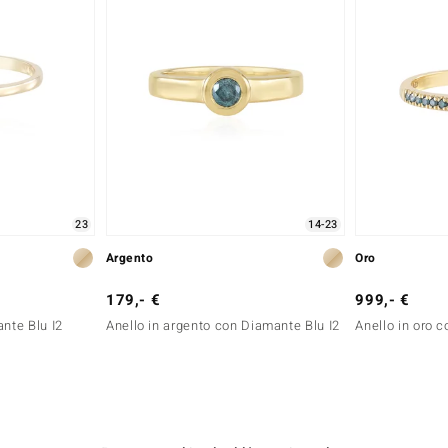
23
14-23
Argento
Oro
179,- €
999,- €
ante Blu I2
Anello in argento con Diamante Blu I2
Anello in oro 