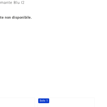
amante Blu I2
Anelli in Misura 26
onio
Crisoprasio
Anelli in Misura 29
de
Fluorite
Creation
te non disponibile.
Novità
zzuli
Onice
Gioielli in più varianti
Rodolite
se
Tormalina
360° interattivo
l puntatore del mouse nella posizione desiderata
Solo 1