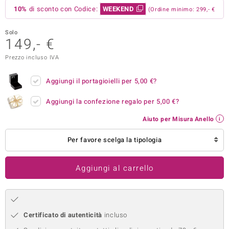
10%
di sconto con Codice:
WEEKEND
(Ordine minimo: 299,- €
remonti
Solo
uca
149,- €
uwelo
Prezzo incluso IVA
NO Collection
Aggiungi il portagioielli per
5,00 €
?
nts by de Melo
Aggiungi la confezione regalo per
5,00 €
?
va
Aiuto per Misura Anello
otenier
Per favore scelga la tipologia
Aggiungi al carrello
Certificato di autenticità
incluso
 Classics