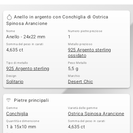
Anello in argento con Conchiglia di Ostrica
Spinosa Arancione
Nome
Numero pietre preziose
Anello - 24x22 mm
1
Somma del peso in carati
Metallo prezioso
4,635 ct
925 Argento sterling
ossidato
Tipo di metallo
Peso Metallo
925 Argento sterling
5,5 g
Design
Marchio
Solitario
Desert Chic
Pietre principali
Gemme
Varietà delle gemme
Conchiglia
Ostrica Spinosa Arancione
Quantità e dimensione
Somma del peso in carati
1 à 15x10 mm
4,635 ct