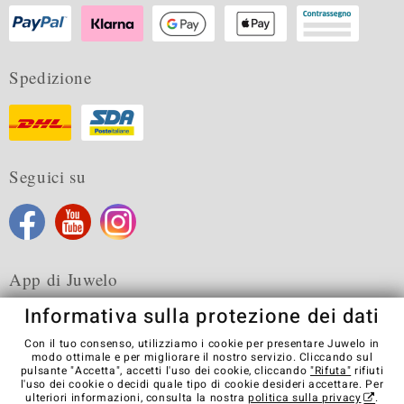
Spedizione
Seguici su
App di Juwelo
Informativa sulla protezione dei dati
Con il tuo consenso, utilizziamo i cookie per presentare Juwelo in
modo ottimale e per migliorare il nostro servizio. Cliccando sul
pulsante "Accetta", accetti l'uso dei cookie, cliccando
"Rifuta"
rifiuti
Condizioni generali di vendita
Informativa Privacy
Cookies
l'uso dei cookie o decidi quale tipo di cookie desideri accettare. Per
Note legali
Contatti
Recedere dal contratto
ulteriori informazioni, consulta la nostra
politica sulla privacy
.