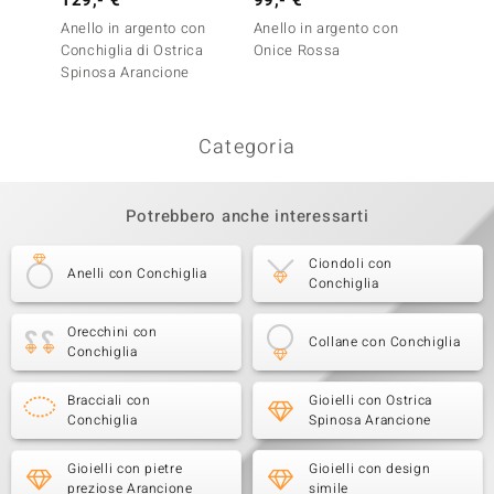
129,- €
99,- €
129,-
Anello in argento con
Anello in argento con
Anello 
Conchiglia di Ostrica
Onice Rossa
Spinosa Arancione
Categoria
Potrebbero anche interessarti
Ciondoli con
Anelli con Conchiglia
Conchiglia
Orecchini con
Collane con Conchiglia
Conchiglia
Bracciali con
Gioielli con Ostrica
Conchiglia
Spinosa Arancione
Gioielli con pietre
Gioielli con design
preziose Arancione
simile