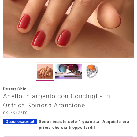
Prince Designs
o
Chic
LINSELL SELECTION
n Vogue
 Show
Desert Chic
Anello in argento con Conchiglia di
o Paraíso
Ostrica Spinosa Arancione
Essential
SKU: 9626FC
me del Boss
Quasi esaurito!
Sono rimaste solo 4 quantità.
Acquista ora
prima che sia troppo tardi!
 Diamonds