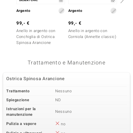
11
17
Argento
Argento
Argent
99,- €
99,- €
199,-
Anello in argento con
Anello in argento con
Anello
Conchiglia di Ostrica
Corniola (Annette classic)
Perla 
Spinosa Arancione
Trattamento e Manutenzione
Ostrica Spinosa Arancione
Trattamento
Nessuno
Spiegazione
ND
Istruzioni per la
Nessuno
manutenzione
Pulizia a vapore
no