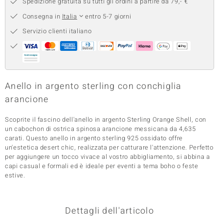
Spedizione gratuita su tutti gli ordini a partire da 79,- €
 nell’Arte
Consegna in
Italia
entro 5-7 giorni
Servizio clienti italiano
 MINERALE
Anello in argento sterling con conchiglia
arancione
Scoprite il fascino dell'anello in argento Sterling Orange Shell, con
un cabochon di ostrica spinosa arancione messicana da 4,635
carati. Questo anello in argento sterling 925 ossidato offre
un'estetica desert chic, realizzata per catturare l'attenzione. Perfetto
per aggiungere un tocco vivace al vostro abbigliamento, si abbina a
capi casual e formali ed è ideale per eventi a tema boho o feste
estive.
Dettagli dell'articolo