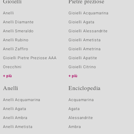
Gioielli
Pietre preziose
Anelli
Gioielli Acquamarina
Anelli Diamante
Gioielli Agata
Anelli Smeraldo
Gioielli Alessandrite
Anelli Rubino
Gioielli Ametista
Anelli Zaffiro
Gioielli Ametrina
Gioielli Pietre Preziose AAA
Gioielli Apatite
Orecchini
Gioielli Citrino
più
più
Anelli
Enciclopedia
Anelli Acquamarina
Acquamarina
Anelli Agata
Agata
Anelli Ambra
Alessandrite
Anelli Ametista
Ambra