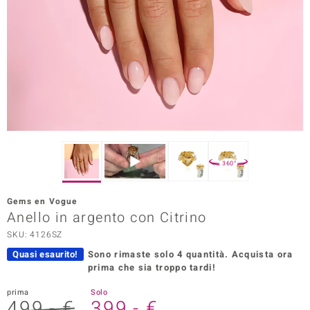
Prince Designs
o
Chic
LINSELL SELECTION
n Vogue
360°
 Show
Gems en Vogue
Anello in argento con Citrino
o Paraíso
SKU: 4126SZ
Essential
Quasi esaurito!
Sono rimaste solo 4 quantità.
Acquista ora
prima che sia troppo tardi!
me del Boss
prima
Solo
 Diamonds
499,- €
399,- €