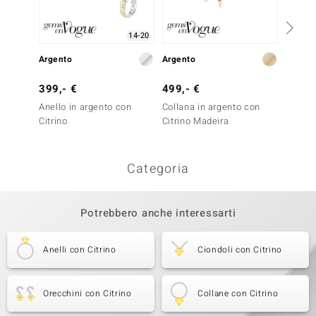
14-20
Argento
Argento
Argent
399,- €
499,- €
499,-
Anello in argento con
Collana in argento con
Anello
Citrino
Citrino Madeira
Citrino
Categoria
Potrebbero anche interessarti
Anelli con Citrino
Ciondoli con Citrino
Orecchini con Citrino
Collane con Citrino