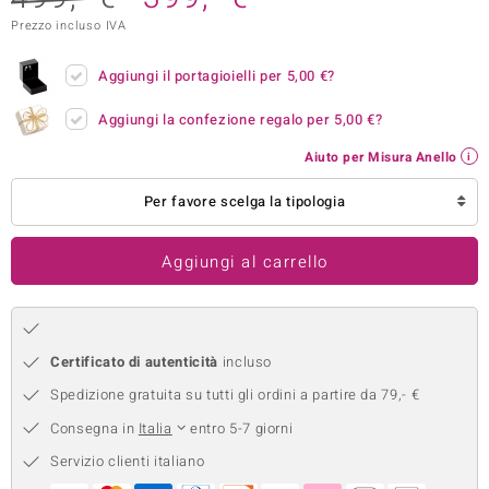
Prezzo incluso IVA
remonti
uca
Aggiungi il portagioielli per
5,00 €
?
uwelo
Aggiungi la confezione regalo per
5,00 €
?
Aiuto per Misura Anello
NO Collection
Per favore scelga la tipologia
nts by de Melo
va
Aggiungi al carrello
otenier
Certificato di autenticità
incluso
Spedizione gratuita su tutti gli ordini a partire da 79,- €
Consegna in
Italia
entro 5-7 giorni
Servizio clienti italiano
 Classics