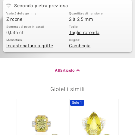
Seconda pietra preziosa
Varietà delle gemme
Quantità e dimensione
Zircone
2 à 2,5 mm
Somma del peso in carati
Taglio
0,036 ct
Taglio rotondo
Montatura
Origine
Incastonatura a griffe
Cambogia
All'articolo
Gioielli simili
Solo 1