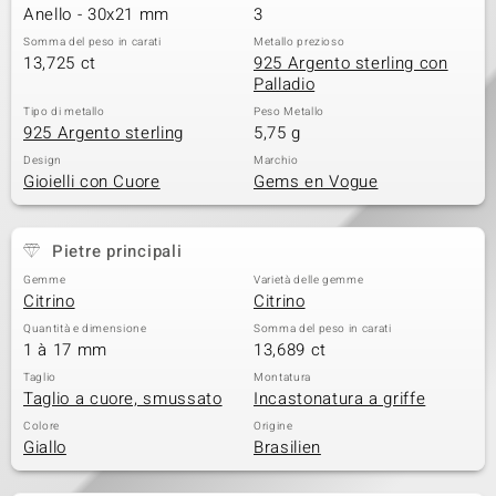
Anello - 30x21 mm
3
Somma del peso in carati
Metallo prezioso
13,725 ct
925 Argento sterling con
Palladio
Tipo di metallo
Peso Metallo
925 Argento sterling
5,75 g
Design
Marchio
Gioielli con Cuore
Gems en Vogue
Pietre principali
Gemme
Varietà delle gemme
Citrino
Citrino
Quantità e dimensione
Somma del peso in carati
1 à 17 mm
13,689 ct
Taglio
Montatura
Taglio a cuore, smussato
Incastonatura a griffe
Colore
Origine
Giallo
Brasilien