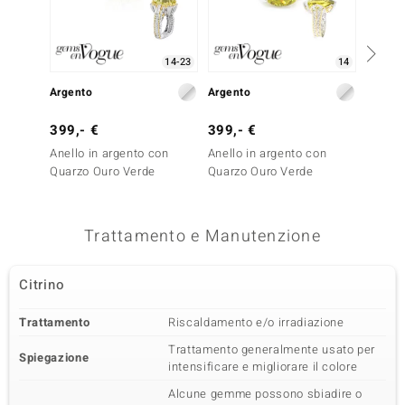
14-23
14
Argento
Argento
Argent
399,- €
399,- €
399,-
Anello in argento con
Anello in argento con
Anello
Quarzo Ouro Verde
Quarzo Ouro Verde
Citrino
Trattamento e Manutenzione
Citrino
Trattamento
Riscaldamento e/o irradiazione
Trattamento generalmente usato per
Spiegazione
intensificare e migliorare il colore
Alcune gemme possono sbiadire o