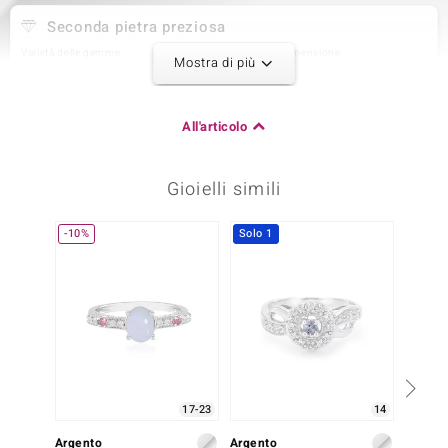
Seconda pietra preziosa
Varietà delle gemme
Quantità e dimensione
Mostra di più
Topazio Bianco
10 à 1,3 mm
Somma del peso in carati
Taglio
0,09 ct
Taglio rotondo
All'articolo
Montatura
Origine
pavé
Brasilien
Gioielli simili
Terza pietra preziosa
-10%
Solo 1
Solo 1
Varietà delle gemme
Quantità e dimensione
Topazio Bianco
28 à 1 mm
Somma del peso in carati
Taglio
0,112 ct
Taglio rotondo
Montatura
Origine
pavé
Brasilien
17-23
14
Argento
Argento
Argent