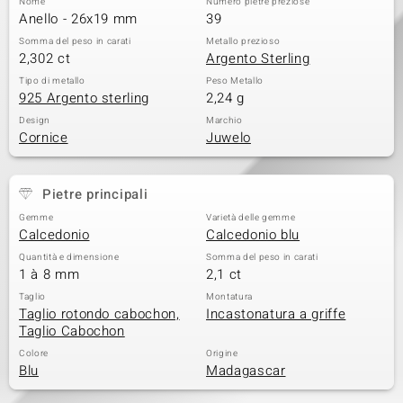
Nome
Numero pietre preziose
Anello - 26x19 mm
39
Somma del peso in carati
Metallo prezioso
2,302 ct
Argento Sterling
Tipo di metallo
Peso Metallo
925 Argento sterling
2,24 g
Design
Marchio
Cornice
Juwelo
Pietre principali
Gemme
Varietà delle gemme
Calcedonio
Calcedonio blu
Quantità e dimensione
Somma del peso in carati
1 à 8 mm
2,1 ct
Taglio
Montatura
Taglio rotondo cabochon,
Incastonatura a griffe
Taglio Cabochon
Colore
Origine
Blu
Madagascar