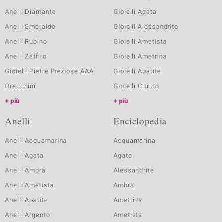
Anelli Diamante
Gioielli Agata
Anelli Smeraldo
Gioielli Alessandrite
Anelli Rubino
Gioielli Ametista
Anelli Zaffiro
Gioielli Ametrina
Gioielli Pietre Preziose AAA
Gioielli Apatite
Orecchini
Gioielli Citrino
più
più
Anelli
Enciclopedia
Anelli Acquamarina
Acquamarina
Anelli Agata
Agata
Anelli Ambra
Alessandrite
Anelli Ametista
Ambra
Anelli Apatite
Ametrina
Anelli Argento
Ametista