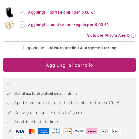
remonti
Aggiungi il portagioielli per
5,00 €
?
uca
Aggiungi la confezione regalo per
5,00 €
?
uwelo
Aiuto per Misura Anello
NO Collection
Disponibile in
Misura anello 14, Argento sterling
nts by de Melo
Aggiungi al carrello
va
otenier
Certificato di autenticità
incluso
Spedizione gratuita su tutti gli ordini a partire da 79,- €
Consegna in
Italia
entro 5-7 giorni
Servizio clienti italiano
 Classics