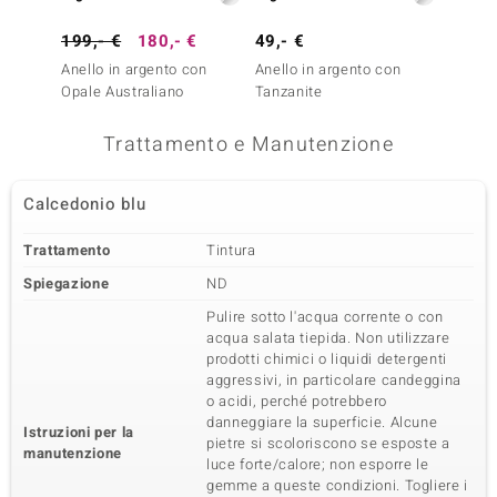
199,- €
180,- €
49,- €
79,- 
Anello in argento con
Anello in argento con
Anello
Opale Australiano
Tanzanite
Opale 
Trattamento e Manutenzione
Calcedonio blu
Trattamento
Tintura
Spiegazione
ND
Pulire sotto l'acqua corrente o con
acqua salata tiepida. Non utilizzare
prodotti chimici o liquidi detergenti
aggressivi, in particolare candeggina
o acidi, perché potrebbero
danneggiare la superficie. Alcune
Istruzioni per la
pietre si scoloriscono se esposte a
manutenzione
luce forte/calore; non esporre le
gemme a queste condizioni. Togliere i