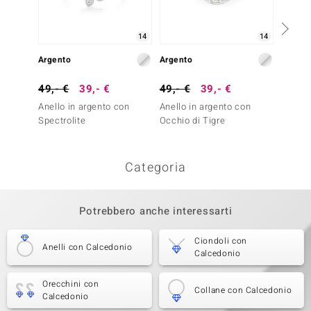
14
14
Argento
Argento
Argent
49,- €
39,- €
49,- €
39,- €
129,-
Anello in argento con
Anello in argento con
Anello
Spectrolite
Occhio di Tigre
Topazi
classi
Categoria
Potrebbero anche interessarti
Ciondoli con
Anelli con Calcedonio
Calcedonio
Orecchini con
Collane con Calcedonio
Calcedonio