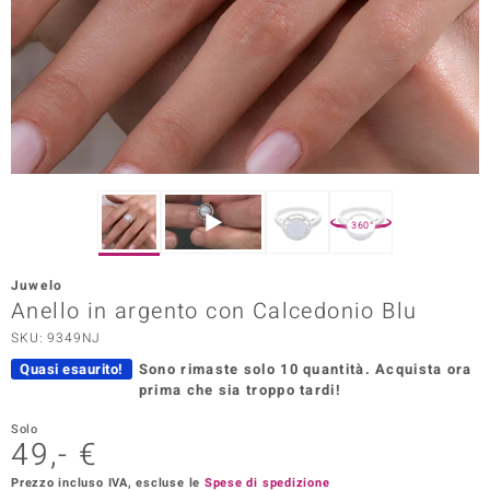
Prince Designs
o
Chic
LINSELL SELECTION
360°
n Vogue
Juwelo
 Show
Anello in argento con Calcedonio Blu
SKU: 9349NJ
o Paraíso
Quasi esaurito!
Sono rimaste solo 10 quantità.
Acquista ora
Essential
prima che sia troppo tardi!
me del Boss
Solo
49,- €
 Diamonds
Prezzo incluso IVA, escluse le
Spese di spedizione