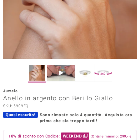
Prince Designs
o
Chic
LINSELL SELECTION
n Vogue
360°
 Show
Juwelo
Anello in argento con Berillo Giallo
o Paraíso
SKU: 5909EQ
Essential
Quasi esaurito!
Sono rimaste solo 4 quantità.
Acquista ora
prima che sia troppo tardi!
me del Boss
 Diamonds
10%
di sconto con Codice:
WEEKEND
(Ordine minimo: 299,- €