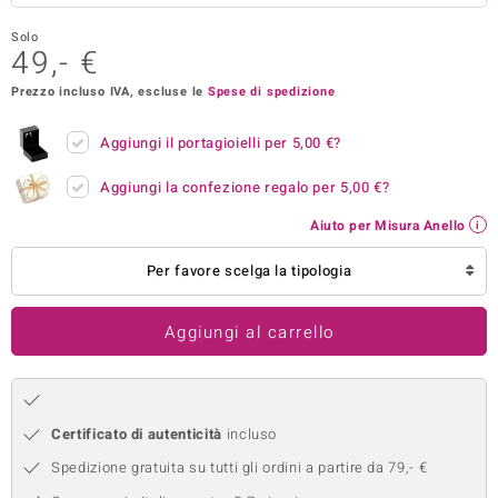
remonti
Solo
49,- €
uca
Prezzo incluso IVA, escluse le
Spese di spedizione
uwelo
Aggiungi il portagioielli per
5,00 €
?
NO Collection
Aggiungi la confezione regalo per
5,00 €
?
nts by de Melo
Aiuto per Misura Anello
va
Per favore scelga la tipologia
otenier
Aggiungi al carrello
Certificato di autenticità
incluso
Spedizione gratuita su tutti gli ordini a partire da 79,- €
 Classics