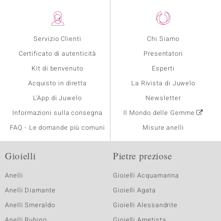
Servizio Clienti
Chi Siamo
Certificato di autenticità
Presentatori
Kit di benvenuto
Esperti
Acquisto in diretta
La Rivista di Juwelo
L'App di Juwelo
Newsletter
Informazioni sulla consegna
Il Mondo delle Gemme
FAQ - Le domande più comuni
Misure anelli
Gioielli
Pietre preziose
Anelli
Gioielli Acquamarina
Anelli Diamante
Gioielli Agata
Anelli Smeraldo
Gioielli Alessandrite
Anelli Rubino
Gioielli Ametista