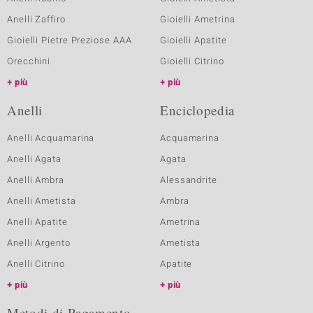
Anelli Zaffiro
Gioielli Ametrina
Gioielli Pietre Preziose AAA
Gioielli Apatite
Orecchini
Gioielli Citrino
più
più
Anelli
Enciclopedia
Anelli Acquamarina
Acquamarina
Anelli Agata
Agata
Anelli Ambra
Alessandrite
Anelli Ametista
Ambra
Anelli Apatite
Ametrina
Anelli Argento
Ametista
Anelli Citrino
Apatite
più
più
Metodi di Pagamento