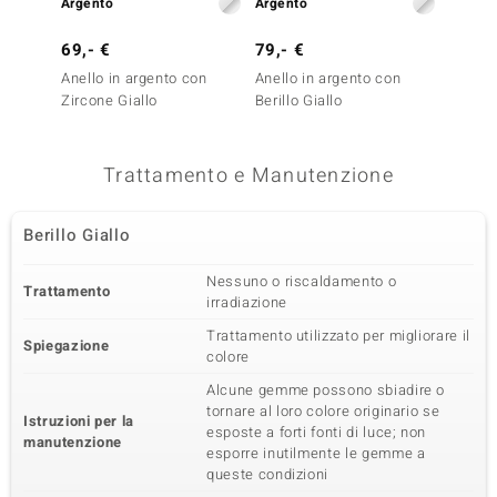
Argento
Argento
Argent
69,- €
79,- €
49,- 
Anello in argento con
Anello in argento con
Anello
Zircone Giallo
Berillo Giallo
Berillo
Trattamento e Manutenzione
Berillo Giallo
Nessuno o riscaldamento o
Trattamento
irradiazione
Trattamento utilizzato per migliorare il
Spiegazione
colore
Alcune gemme possono sbiadire o
tornare al loro colore originario se
Istruzioni per la
esposte a forti fonti di luce; non
manutenzione
esporre inutilmente le gemme a
queste condizioni