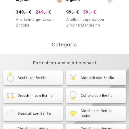
Argento
Argento
Argent
349,- €
249,- €
99,- €
59,- €
99,- 
Anello in argento con
Anello in argento con
Anello
Zircone
Zircone Mandarino
Zircone
Categoria
Potrebbero anche interessarti
Anelli con Berillo
Ciondoli con Berillo
Orecchini con Berillo
Collane con Berillo
Gioielli con Berillo
Bracciali con Berillo
Giallo
Gioielli con pietre
Gioielli con design