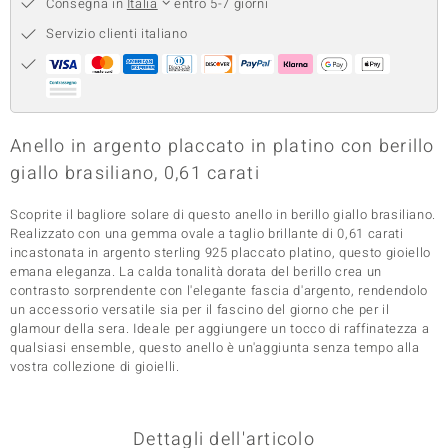
Consegna in
Italia
entro 5-7 giorni
 nell’Arte
Servizio clienti italiano
 MINERALE
Anello in argento placcato in platino con berillo
giallo brasiliano, 0,61 carati
Scoprite il bagliore solare di questo anello in berillo giallo brasiliano.
Realizzato con una gemma ovale a taglio brillante di 0,61 carati
incastonata in argento sterling 925 placcato platino, questo gioiello
emana eleganza. La calda tonalità dorata del berillo crea un
contrasto sorprendente con l'elegante fascia d'argento, rendendolo
un accessorio versatile sia per il fascino del giorno che per il
glamour della sera. Ideale per aggiungere un tocco di raffinatezza a
qualsiasi ensemble, questo anello è un'aggiunta senza tempo alla
vostra collezione di gioielli.
Dettagli dell'articolo