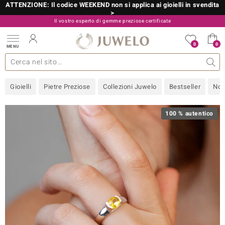
ATTENZIONE: Il codice WEEKEND non si applica ai gioielli in svendita
>
Il vostro esperto di gemme preziose certificate
800 986 787
0
0
MENU
 collezioni
 gioielli
tre più importanti
 preziose
Acquistare in diretta
Design
Informazioni generali
Pietre preziose per colore
Metallo prezioso
Approfondimenti
Juwelo
Misure anelli
Pietre preziose
Consigli
old
Gioielli
Pietre Preziose
Collezioni Juwelo
Bestseller
Nov
NI
 with Love
100 % autentico
Nature
rong
 Boutique
ana