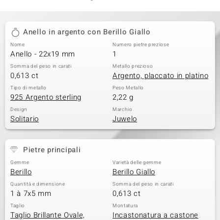
Anello in argento con Berillo Giallo
Nome
Numero pietre preziose
Anello - 22x19 mm
1
Somma del peso in carati
Metallo prezioso
0,613 ct
Argento, placcato in platino
Tipo di metallo
Peso Metallo
925 Argento sterling
2,22 g
Design
Marchio
Solitario
Juwelo
Pietre principali
Gemme
Varietà delle gemme
Berillo
Berillo Giallo
Quantità e dimensione
Somma del peso in carati
1 à 7x5 mm
0,613 ct
Taglio
Montatura
Taglio Brillante Ovale,
Incastonatura a castone