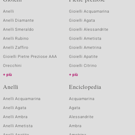
Anelli
Gioielli Acquamarina
Anelli Diamante
Gioielli Agata
Anelli Smeraldo
Gioielli Alessandrite
Anelli Rubino
Gioielli Ametista
Anelli Zaffiro
Gioielli Ametrina
Gioielli Pietre Preziose AAA
Gioielli Apatite
Orecchini
Gioielli Citrino
più
più
Anelli
Enciclopedia
Anelli Acquamarina
Acquamarina
Anelli Agata
Agata
Anelli Ambra
Alessandrite
Anelli Ametista
Ambra
Anelli Apatite
Ametrina