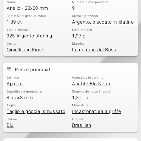
Nome
Numero pietre preziose
Anello - 23x20 mm
9
Somma del peso in carati
Metallo prezioso
1,39 ct
Argento, placcato in platino
Tipo di metallo
Peso Metallo
925 Argento sterling
1,97 g
Design
Marchio
Gioielli con Fiore
Le gemme del Boss
Pietre principali
Gemme
Varietà delle gemme
Apatite
Apatite Blu Neon
Quantità e dimensione
Somma del peso in carati
8 à 5x3 mm
1,311 ct
Taglio
Montatura
Taglio a goccia, smussato
Incastonatura a griffe
Colore
Origine
Blu
Brasilien