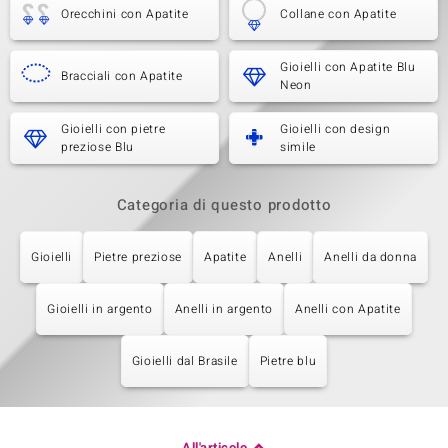
Orecchini con Apatite
Collane con Apatite
Gioielli con Apatite Blu
Bracciali con Apatite
Neon
Gioielli con pietre
Gioielli con design
preziose Blu
simile
Categoria di questo prodotto
Gioielli
Pietre preziose
Apatite
Anelli
Anelli da donna
Gioielli in argento
Anelli in argento
Anelli con Apatite
Gioielli dal Brasile
Pietre blu
All'articolo