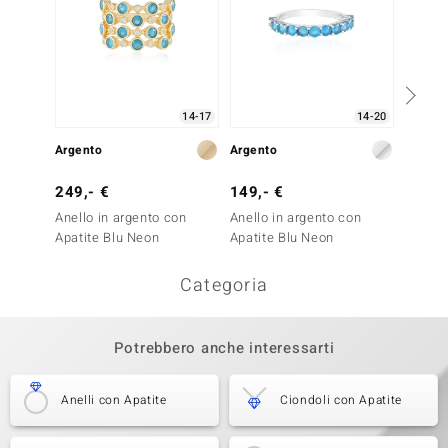
14-17
14-20
Argento
Argento
Argent
249,- €
149,- €
149,-
Anello in argento con
Anello in argento con
Anello
Apatite Blu Neon
Apatite Blu Neon
Cianite
Categoria
Potrebbero anche interessarti
Anelli con Apatite
Ciondoli con Apatite