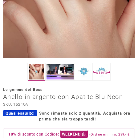
Prince Designs
o
Chic
LINSELL SELECTION
n Vogue
360°
 Show
Le gemme del Boss
Anello in argento con Apatite Blu Neon
o Paraíso
SKU: 1524QA
Essential
Quasi esaurito!
Sono rimaste solo 2 quantità.
Acquista ora
prima che sia troppo tardi!
me del Boss
 Diamonds
10%
di sconto con Codice:
WEEKEND
(Ordine minimo: 299,- €