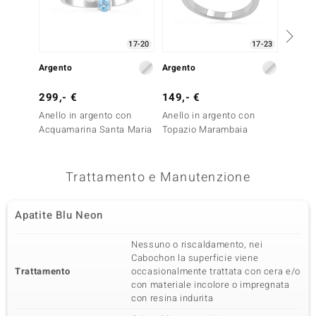
17-20
17-23
Argento
Argento
Argent
299,- €
149,- €
149,-
Anello in argento con
Anello in argento con
Anello
Acquamarina Santa Maria
Topazio Marambaia
Apatit
Essenc
Trattamento e Manutenzione
Apatite Blu Neon
Nessuno o riscaldamento, nei
Cabochon la superficie viene
Trattamento
occasionalmente trattata con cera e/o
con materiale incolore o impregnata
con resina indurita