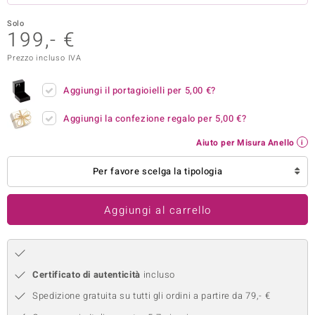
remonti
Solo
199,- €
uca
Prezzo incluso IVA
uwelo
Aggiungi il portagioielli per
5,00 €
?
NO Collection
Aggiungi la confezione regalo per
5,00 €
?
nts by de Melo
Aiuto per Misura Anello
va
Per favore scelga la tipologia
otenier
Aggiungi al carrello
Certificato di autenticità
incluso
Spedizione gratuita su tutti gli ordini a partire da 79,- €
 Classics