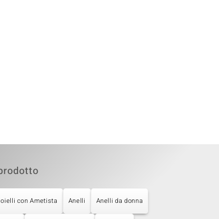
prodotto
ioielli con Ametista
Anelli
Anelli da donna