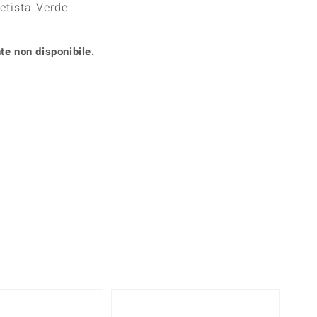
etista Verde
Anelli in Misura 26
onio
Crisoprasio
Anelli in Misura 29
de
Fluorite
Creation
te non disponibile.
Novità
zzuli
Onice
Gioielli in più varianti
Rodolite
se
Tormalina
360° interattivo
l puntatore del mouse nella posizione desiderata