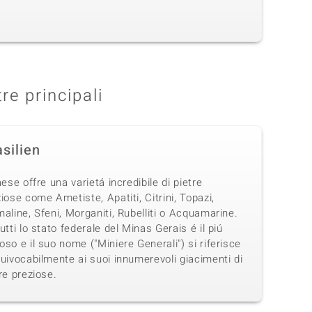
tre principali
silien
aese offre una varietá incredibile di pietre
iose come Ametiste, Apatiti, Citrini, Topazi,
aline, Sfeni, Morganiti, Rubelliti o Acquamarine.
utti lo stato federale del Minas Gerais é il piú
so e il suo nome ("Miniere Generali") si riferisce
uivocabilmente ai suoi innumerevoli giacimenti di
re preziose.