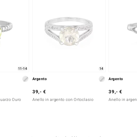
11-14
14
Argento
Argento
39,- €
39,- €
Quarzo Ouro
Anello in argento con Ortoclasio
Anello in arge