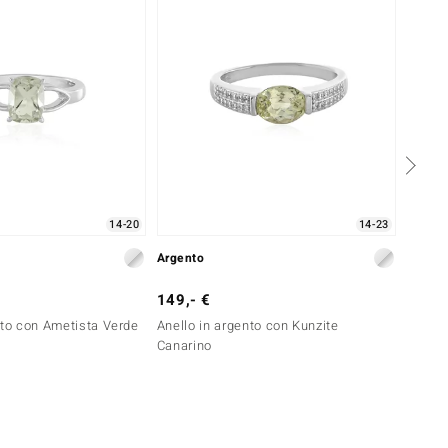
14-20
14-23
Argento
Argent
149,- €
29,- 
nto con Ametista Verde
Anello in argento con Kunzite
Anello
Canarino