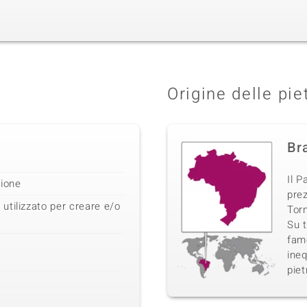
Origine delle pie
Bra
Il P
zione
prez
utilizzato per creare e/o
Torm
Su t
famo
ineq
piet