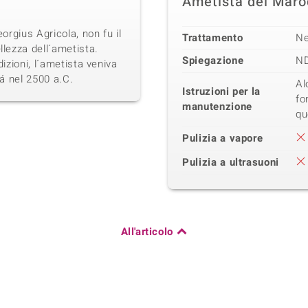
Ametista del Maro
eorgius Agricola, non fu il
Trattamento
N
llezza dell´ametista.
Spiegazione
N
dizioni, l´ametista veniva
iá nel 2500 a.C.
Al
Istruzioni per la
fo
manutenzione
qu
Pulizia a vapore
Pulizia a ultrasuoni
All'articolo