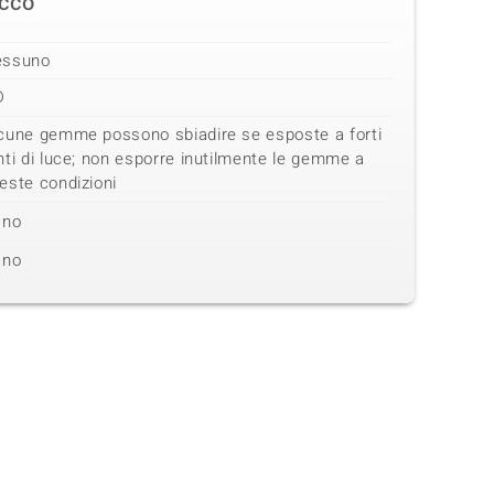
cco
essuno
D
cune gemme possono sbiadire se esposte a forti
nti di luce; non esporre inutilmente le gemme a
este condizioni
no
no