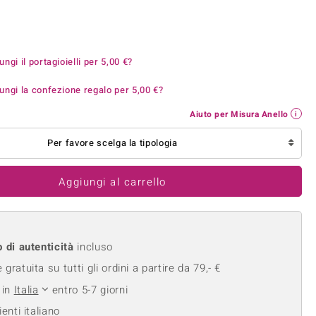
Anelli in Misura 26
onio
Crisoprasio
Anelli in Misura 29
de
Fluorite
Creation
Novità
zzuli
Onice
ungi il portagioielli per
5,00 €
?
Gioielli in più varianti
Rodolite
ungi la confezione regalo per
5,00 €
?
se
Tormalina
Aiuto per Misura Anello
Per favore scelga la tipologia
Aggiungi al carrello
o di autenticità
incluso
gratuita su tutti gli ordini a partire da 79,- €
 in
Italia
entro 5-7 giorni
ienti italiano