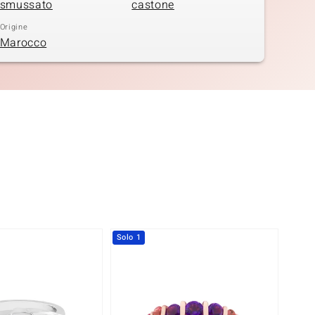
smussato
castone
Origine
Marocco
Solo 1