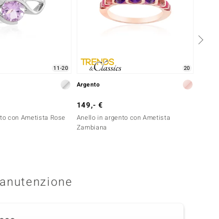
11-20
20
Argento
Argent
149,- €
199,-
nto con Ametista Rose
Anello in argento con Ametista
Anello
Zambiana
Maroc
anutenzione