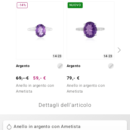
-14%
NUOVO
-20%
remonti
uca
uwelo
NO Collection
nts by de Melo
14-23
14-23
Argento
Argento
Argent
va
69,- €
59,- €
79,- €
49,- 
otenier
Anello in argento con
Anello in argento con
Anello
Ametista
Ametista
Ametis
Dettagli dell'articolo
Anello in argento con Ametista
 Classics