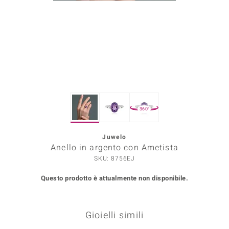
Prince Designs
o
Chic
LINSELL SELECTION
360°
n Vogue
Juwelo
 Show
Anello in argento con Ametista
o Paraíso
SKU: 8756EJ
Questo prodotto è attualmente non disponibile.
Essential
me del Boss
Gioielli simili
 Diamonds