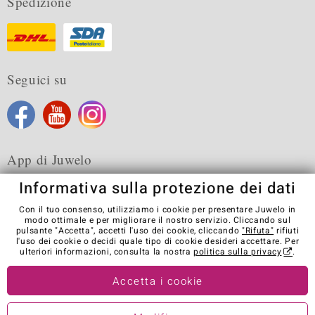
Spedizione
Seguici su
App di Juwelo
Informativa sulla protezione dei dati
Con il tuo consenso, utilizziamo i cookie per presentare Juwelo in
modo ottimale e per migliorare il nostro servizio. Cliccando sul
pulsante "Accetta", accetti l'uso dei cookie, cliccando
"Rifuta"
rifiuti
Condizioni generali di vendita
Informativa Privacy
Cookies
l'uso dei cookie o decidi quale tipo di cookie desideri accettare. Per
Note legali
Contatti
Recedere dal contratto
ulteriori informazioni, consulta la nostra
politica sulla privacy
.
Visit our stores in other countries:
Accetta i cookie