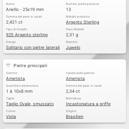
Nome
Numero pietre preziose
 nell’Arte
Anello - 25x19 mm
13
Somma del peso in carati
Metallo prezioso
 MINERALE
2,421 ct
Argento Sterling
Tipo di metallo
Peso Metallo
925 Argento sterling
2,31 g
Design
Marchio
Solitario con pietre laterali
Juwelo
Pietre principali
Gemme
Varietà delle gemme
Ametista
Ametista
Quantità e dimensione
Somma del peso in carati
1 à 10x8 mm
2,34 ct
Taglio
Montatura
Taglio Ovale, smussato
Incastonatura a griffe
Colore
Origine
Viola
Brasilien