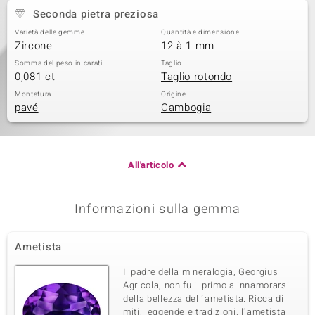
Seconda pietra preziosa
Varietà delle gemme
Quantità e dimensione
Zircone
12 à 1 mm
Somma del peso in carati
Taglio
0,081 ct
Taglio rotondo
Montatura
Origine
pavé
Cambogia
All'articolo
Informazioni sulla gemma
Ametista
Il padre della mineralogia, Georgius
Agricola, non fu il primo a innamorarsi
della bellezza dell´ametista. Ricca di
miti, leggende e tradizioni, l´ametista