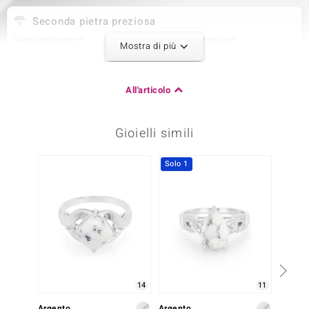
Seconda pietra preziosa
Varietà delle gemme
Quantità e dimensione
Mostra di più
Topazio Bianco
2 à 2,2 mm
Somma del peso in carati
Taglio
0,112 ct
Taglio Brillante Rotondo
All'articolo
Montatura
Origine
Incastonatura a griffe
Brasilien
Gioielli simili
Terza pietra preziosa
Solo 1
Varietà delle gemme
Quantità e dimensione
Topazio Bianco
6 à 1 mm
Somma del peso in carati
Taglio
0,032 ct
Taglio Brillante Rotondo
Montatura
Origine
pavé
Brasilien
14
11
Argento
Argento
Argent