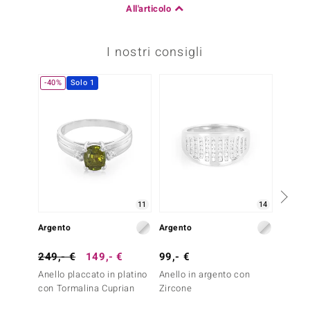
All'articolo
I nostri consigli
-40%
Solo 1
11
14
Argento
Argento
Argent
249,- €
149,- €
99,- €
39,- 
Anello placcato in platino
Anello in argento con
Anello
con Tormalina Cuprian
Zircone
Prehni