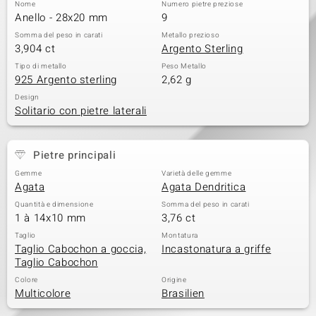
Nome
Numero pietre preziose
Anello - 28x20 mm
9
Somma del peso in carati
Metallo prezioso
3,904 ct
Argento Sterling
Tipo di metallo
Peso Metallo
925 Argento sterling
2,62 g
Design
Solitario con pietre laterali
Pietre principali
Gemme
Varietà delle gemme
Agata
Agata Dendritica
Quantità e dimensione
Somma del peso in carati
1 à 14x10 mm
3,76 ct
Taglio
Montatura
Taglio Cabochon a goccia,
Incastonatura a griffe
Taglio Cabochon
Colore
Origine
Multicolore
Brasilien