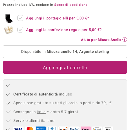
Prezzo incluso IVA, escluse le
Spese di spedizione
remonti
Aggiungi il portagioielli per
5,00 €
?
uca
Aggiungi la confezione regalo per
5,00 €
?
uwelo
Aiuto per Misura Anello
NO Collection
Disponibile in
Misura anello 14, Argento sterling
nts by de Melo
va
Aggiungi al carrello
otenier
Certificato di autenticità
incluso
Spedizione gratuita su tutti gli ordini a partire da 79,- €
Consegna in
Italia
entro 5-7 giorni
Servizio clienti italiano
 Classics