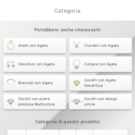
Categoria
Potrebbero anche interessarti
Anelli con Agata
Ciondoli con Agata
Orecchini con Agata
Collane con Agata
Gioielli con Agata
Bracciali con Agata
Dendritica
Gioielli con pietre
Gioielli con design
preziose Multicolore
simile
Categoria di questo prodotto