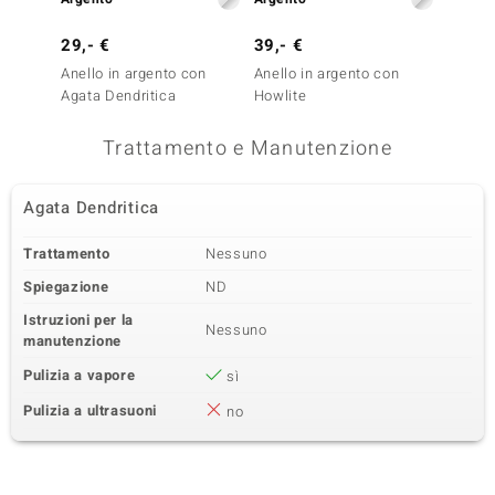
29,- €
39,- €
39,- 
Anello in argento con
Anello in argento con
Anello
Agata Dendritica
Howlite
Magne
Trattamento e Manutenzione
Agata Dendritica
Trattamento
Nessuno
Spiegazione
ND
Istruzioni per la
Nessuno
manutenzione
Pulizia a vapore
sì
Pulizia a ultrasuoni
no