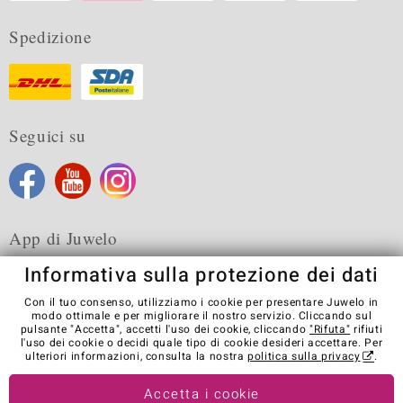
Spedizione
Seguici su
App di Juwelo
Informativa sulla protezione dei dati
Con il tuo consenso, utilizziamo i cookie per presentare Juwelo in
modo ottimale e per migliorare il nostro servizio. Cliccando sul
pulsante "Accetta", accetti l'uso dei cookie, cliccando
"Rifuta"
rifiuti
Condizioni generali di vendita
Informativa Privacy
Cookies
l'uso dei cookie o decidi quale tipo di cookie desideri accettare. Per
Note legali
Contatti
Recedere dal contratto
ulteriori informazioni, consulta la nostra
politica sulla privacy
.
Visit our stores in other countries:
Accetta i cookie