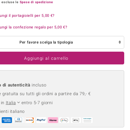
, escluse le
Spese di spedizione
Anelli in Misura 26
onio
Crisoprasio
Anelli in Misura 29
de
Fluorite
ungi il portagioielli per
5,00 €
?
Creation
Novità
zzuli
Onice
ungi la confezione regalo per
5,00 €
?
Gioielli in più varianti
Rodolite
se
Tormalina
Per favore scelga la tipologia
Aggiungi al carrello
360° interattivo
Muova il gioiello con il puntatore del mouse nella posizione desiderata
o di autenticità
incluso
gratuita su tutti gli ordini a partire da 79,- €
 in
Italia
entro 5-7 giorni
ienti italiano