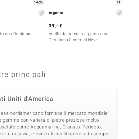
14-26
11
Argento
Argent
39,- €
39,- 
nto con Ossidiana
Anello da uomo in argento con
Anello
Ossidiana Fiocco di Neve
Fiocco
tre principali
ti Uniti d'America
Paese nordamericano fornisce il mercato mondiale
e gemme con varietá di pietre preziose molto
osciute come Acquamarina, Granato, Peridoto,
zo e cosí via, e minerali insoliti come ad esempio