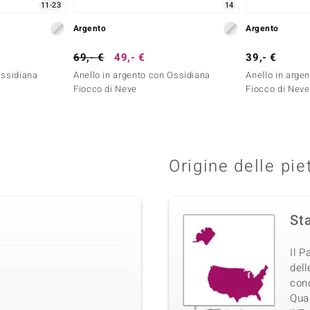
11-23
14
Argento
Argento
69,- €
49,- €
39,- €
Ossidiana
Anello in argento con Ossidiana
Anello in arge
Fiocco di Neve
Fiocco di Neve
Origine delle pie
Sta
Il 
dell
con
Quar