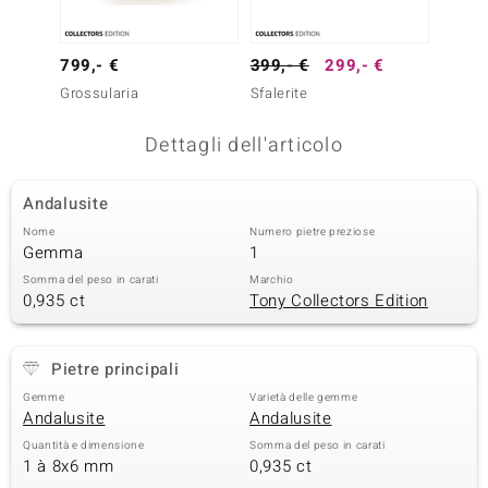
remonti
799,- €
399,- €
299,- €
799,-
uca
Grossularia
Sfalerite
Grossu
uwelo
Dettagli dell'articolo
NO Collection
Andalusite
nts by de Melo
Nome
Numero pietre preziose
Gemma
1
va
Somma del peso in carati
Marchio
otenier
0,935 ct
Tony Collectors Edition
Pietre principali
Gemme
Varietà delle gemme
Andalusite
Andalusite
Quantità e dimensione
Somma del peso in carati
1 à 8x6 mm
0,935 ct
 Classics