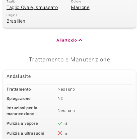
Taglio
Colore
Taglio Ovale, smussato
Marrone
 nell’Arte
Origine
Brasilien
 MINERALE
All'articolo
Trattamento e Manutenzione
Andalusite
Trattamento
Nessuno
Spiegazione
ND
Istruzioni per la
Nessuno
manutenzione
Pulizia a vapore
sì
Pulizia a ultrasuoni
no