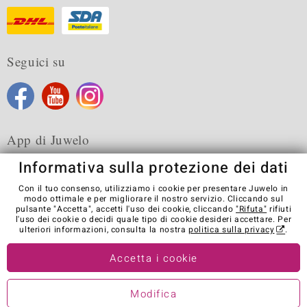
Seguici su
App di Juwelo
Informativa sulla protezione dei dati
Con il tuo consenso, utilizziamo i cookie per presentare Juwelo in
modo ottimale e per migliorare il nostro servizio. Cliccando sul
pulsante "Accetta", accetti l'uso dei cookie, cliccando
"Rifuta"
rifiuti
Condizioni generali di vendita
Informativa Privacy
Cookies
l'uso dei cookie o decidi quale tipo di cookie desideri accettare. Per
Note legali
Contatti
Recedere dal contratto
ulteriori informazioni, consulta la nostra
politica sulla privacy
.
Visit our stores in other countries:
Accetta i cookie
Modifica
© Juwelo Deutschland GmbH (societá controllata dalla Elumeo SE)