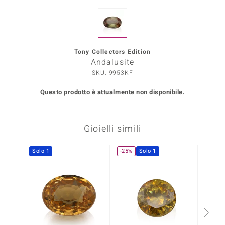
Prince Designs
Tony Collectors Edition
o
Andalusite
SKU: 9953KF
Chic
Questo prodotto è attualmente non disponibile.
LINSELL SELECTION
n Vogue
Gioielli simili
 Show
Solo 1
-25%
Solo 1
Solo 1
o Paraíso
Essential
me del Boss
 Diamonds