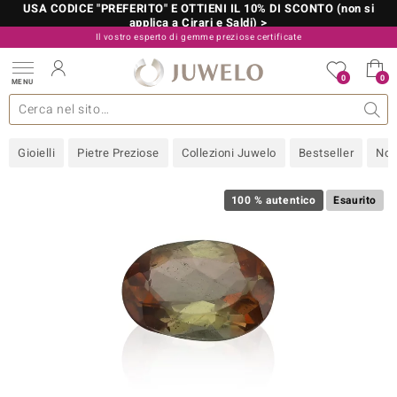
USA CODICE "PREFERITO" E OTTIENI IL 10% DI SCONTO (non si
applica a Cirari e Saldi) >
Il vostro esperto di gemme preziose certificate
800 986 787
0
0
MENU
 collezioni
 gioielli
tre più importanti
 preziose
Acquistare in diretta
Design
Informazioni generali
Pietre preziose per colore
Metallo prezioso
Approfondimenti
Juwelo
Misure anelli
Pietre preziose
Consigli
old
Gioielli
Pietre Preziose
Collezioni Juwelo
Bestseller
Nov
NI
 with Love
100 % autentico
Esaurito
Nature
rong
 Boutique
ana