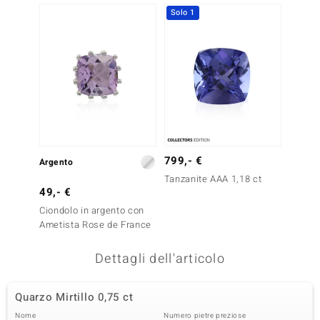
Solo 1
remonti
uca
uwelo
NO Collection
nts by de Melo
799,- €
Argento
va
Tanzanite AAA 1,18 ct
49,- €
otenier
Ciondolo in argento con
Ametista Rose de France
Dettagli dell'articolo
Quarzo Mirtillo 0,75 ct
 Classics
Nome
Numero pietre preziose