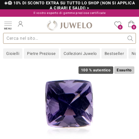
☀️😱 10% DI SCONTO EXTRA SU TUTTO LO SHOP (NON SI APPLICA
A CIRARI E SALDI) >
Il vostro esperto di gemme preziose certificate
800 986 787
0
0
MENU
 collezioni
 gioielli
tre più importanti
 preziose
Acquistare in diretta
Design
Informazioni generali
Pietre preziose per colore
Metallo prezioso
Approfondimenti
Juwelo
Misure anelli
Pietre preziose
Consigli
old
Gioielli
Pietre Preziose
Collezioni Juwelo
Bestseller
Nov
NI
 with Love
100 % autentico
Esaurito
Nature
rong
 Boutique
ana