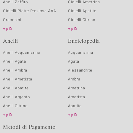
Anelli Zaffiro
Gioielli Ametrina
Gioielli Pietre Preziose AAA
Gioielli Apatite
Orecchini
Gioielli Citrino
più
più
Anelli
Enciclopedia
Anelli Acquamarina
Acquamarina
Anelli Agata
Agata
Anelli Ambra
Alessandrite
Anelli Ametista
Ambra
Anelli Apatite
Ametrina
Anelli Argento
Ametista
Anelli Citrino
Apatite
più
più
Metodi di Pagamento