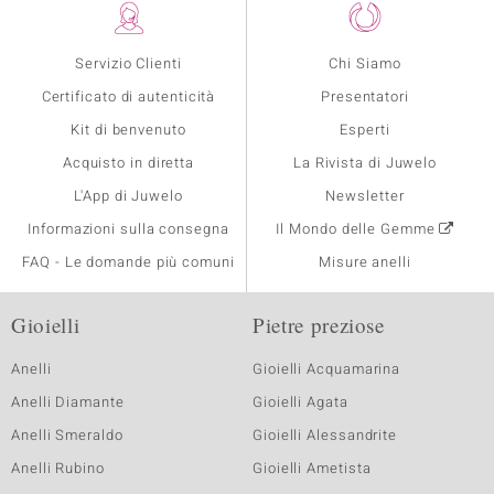
Servizio Clienti
Chi Siamo
Certificato di autenticità
Presentatori
Kit di benvenuto
Esperti
Acquisto in diretta
La Rivista di Juwelo
L'App di Juwelo
Newsletter
Informazioni sulla consegna
Il Mondo delle Gemme
FAQ - Le domande più comuni
Misure anelli
Gioielli
Pietre preziose
Anelli
Gioielli Acquamarina
Anelli Diamante
Gioielli Agata
Anelli Smeraldo
Gioielli Alessandrite
Anelli Rubino
Gioielli Ametista