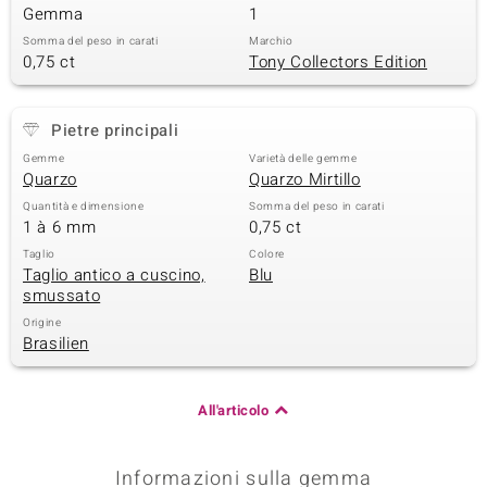
Gemma
1
 nell’Arte
Somma del peso in carati
Marchio
0,75 ct
Tony Collectors Edition
 MINERALE
Pietre principali
Gemme
Varietà delle gemme
Quarzo
Quarzo Mirtillo
Quantità e dimensione
Somma del peso in carati
1 à 6 mm
0,75 ct
Taglio
Colore
Taglio antico a cuscino,
Blu
smussato
Origine
Brasilien
All'articolo
Informazioni sulla gemma