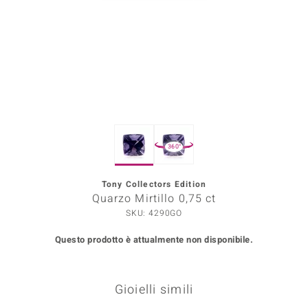
Prince Designs
o
Chic
LINSELL SELECTION
360°
n Vogue
Tony Collectors Edition
 Show
Quarzo Mirtillo 0,75 ct
o Paraíso
SKU: 4290GO
Questo prodotto è attualmente non disponibile.
Essential
me del Boss
Gioielli simili
 Diamonds