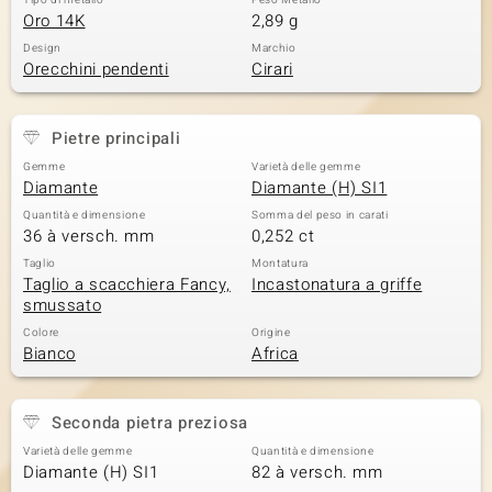
Tipo di metallo
Peso Metallo
Oro 14K
2,89 g
Design
Marchio
Orecchini pendenti
Cirari
Pietre principali
Gemme
Varietà delle gemme
Diamante
Diamante (H) SI1
Quantità e dimensione
Somma del peso in carati
36 à versch. mm
0,252 ct
Taglio
Montatura
Taglio a scacchiera Fancy,
Incastonatura a griffe
smussato
Colore
Origine
Bianco
Africa
Seconda pietra preziosa
Varietà delle gemme
Quantità e dimensione
Diamante (H) SI1
82 à versch. mm