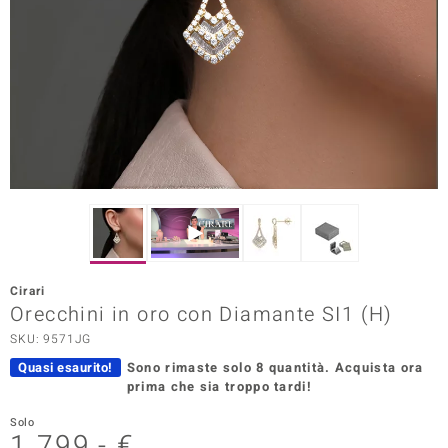
Prince Designs
o
Chic
LINSELL SELECTION
n Vogue
 Show
Cirari
Orecchini in oro con Diamante SI1 (H)
o Paraíso
SKU: 9571JG
Essential
Quasi esaurito!
Sono rimaste solo 8 quantità.
Acquista ora
prima che sia troppo tardi!
me del Boss
Solo
 Diamonds
1.799,- €