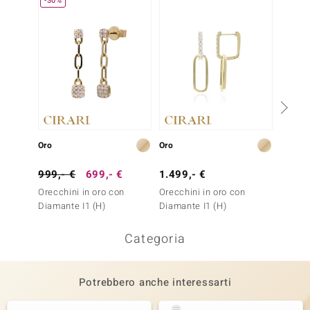
-30%
Solo 1
Oro
Oro
Oro
999,- €
699,- €
1.499,- €
3.499
Orecchini in oro con
Orecchini in oro con
Orecch
Diamante I1 (H)
Diamante I1 (H)
Diaman
Categoria
Potrebbero anche interessarti