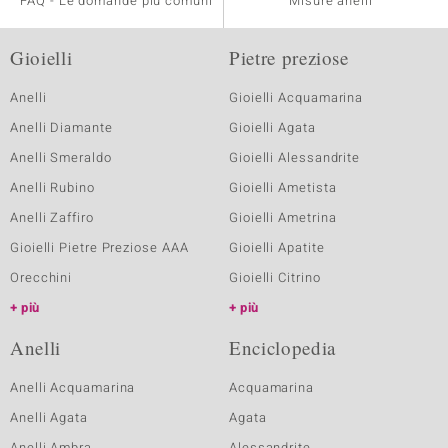
FAQ - Le domande più comuni
Misure anelli
Gioielli
Pietre preziose
Anelli
Gioielli Acquamarina
Anelli Diamante
Gioielli Agata
Anelli Smeraldo
Gioielli Alessandrite
Anelli Rubino
Gioielli Ametista
Anelli Zaffiro
Gioielli Ametrina
Gioielli Pietre Preziose AAA
Gioielli Apatite
Orecchini
Gioielli Citrino
più
più
Anelli
Enciclopedia
Anelli Acquamarina
Acquamarina
Anelli Agata
Agata
Anelli Ambra
Alessandrite