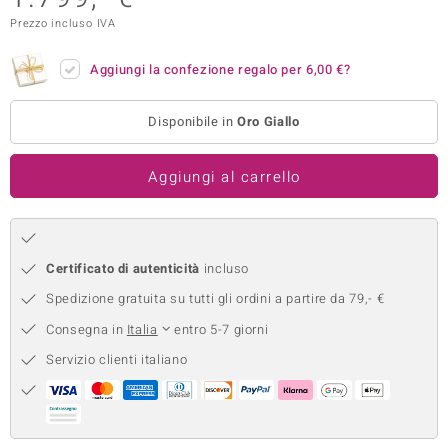
Prezzo incluso IVA
remonti
uca
Aggiungi la confezione regalo per
6,00 €
?
uwelo
Disponibile in
Oro Giallo
NO Collection
Aggiungi al carrello
nts by de Melo
va
Certificato di autenticità
incluso
otenier
Spedizione gratuita su tutti gli ordini a partire da 79,- €
Consegna in
Italia
entro 5-7 giorni
Servizio clienti italiano
 Classics