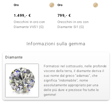
Oro
Oro
Oro
1.499,- €
799,- €
2.499
Orecchini in oro con
Orecchini in oro con
Orecch
Diamante VVS1 (G)
Diamante SI1 (G)
Diaman
(de Me
Informazioni sulla gemma
Diamante
Formatosi nel sottosuolo, nelle profonde
viscere della terra, il diamante deriva il
suo nome dal greco "adamas", che
significa "indomabile", nome
assolutamente appropriato per una
delle piú dure e preziose fra tutte le
gemme!