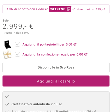
remonti
10%
di sconto con Codice:
WEEKEND
(Ordine minimo: 299,- €
uca
Solo
2.999,- €
uwelo
Prezzo incluso IVA
NO Collection
Aggiungi il portagioielli per
5,00 €
?
nts by de Melo
Aggiungi la confezione regalo per
6,00 €
?
va
Disponibile in
Oro Rosa
otenier
Aggiungi al carrello
Certificato di autenticità
incluso
 Classics
Spedizione gratuita su tutti gli ordini a partire da 79,- €