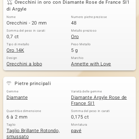
Orecchini in oro con Diamante Rose de France SI1
di Argyle
Nome
Numero pietre preziose
Orecchini - 20 mm
48
Somma del peso in carati
Metallo prezioso
0,7 ct
Oro
Tipo di metallo
Peso Metallo
Oro 14K
5 g
Design
Marchio
Orecchini a lobo
Annette with Love
Pietre principali
Gemme
Varietà delle gemme
Diamante
Diamante Argyle Rose de
France SI1
Quantità e dimensione
Somma del peso in carati
6 à 2 mm
0,175 ct
Taglio
Montatura
Taglio Brillante Rotondo,
pavé
smussato