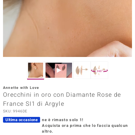
Prince Designs
o
Chic
LINSELL SELECTION
n Vogue
360°
 Show
Annette with Love
Orecchini in oro con Diamante Rose de
o Paraíso
France SI1 di Argyle
Essential
SKU: 9946DE
me del Boss
Ultima occasione
ne è rimasto solo 1!
Acquista ora prima che lo faccia qualcun
 Diamonds
altro.