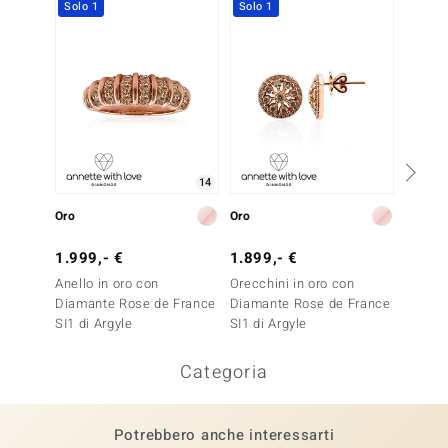
Solo 1
Solo 1
Solo 1
14
Oro
Oro
Oro
1.999,- €
1.899,- €
3.499
Anello in oro con
Orecchini in oro con
Orecch
Diamante Rose de France
Diamante Rose de France
Diaman
SI1 di Argyle
SI1 di Argyle
Categoria
Potrebbero anche interessarti