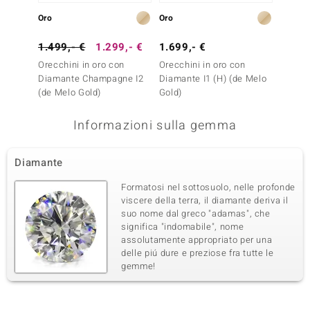
pavé
Australia
Oro
Oro
Argent
1.499,- €
1.299,- €
1.699,- €
499,-
Quarta pietra preziosa
Orecchini in oro con
Orecchini in oro con
Orecch
Varietà delle gemme
Quantità e dimensione
Diamante Champagne I2
Diamante I1 (H) (de Melo
Diaman
Diamante Argyle Rose de
12 à 1,1 mm
(de Melo Gold)
Gold)
France
France SI1
Somma del peso in carati
Taglio
Informazioni sulla gemma
0,065 ct
Taglio Brillante Rotondo
Montatura
Origine
pavé
Australia
Diamante
Formatosi nel sottosuolo, nelle profonde
viscere della terra, il diamante deriva il
suo nome dal greco "adamas", che
significa "indomabile", nome
assolutamente appropriato per una
delle piú dure e preziose fra tutte le
gemme!