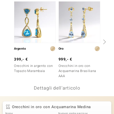
remonti
uca
uwelo
NO Collection
nts by de Melo
Argento
Oro
Argent
va
399,- €
999,- €
399,-
Orecchini in argento con
Orecchini in oro con
Orecch
otenier
Topazio Marambaia
Acquamarina Brasiliana
Topazi
AAA
Melo E
Dettagli dell'articolo
Orecchini in oro con Acquamarina Medina
 Classics
Nome
Numero pietre preziose