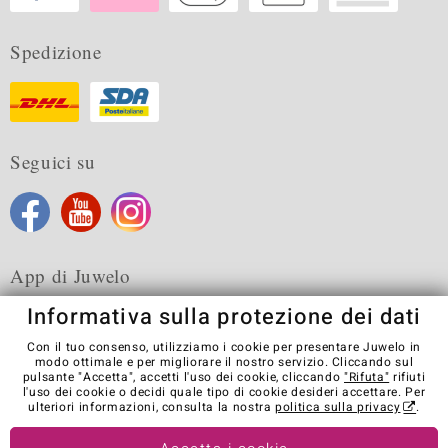
Spedizione
Seguici su
App di Juwelo
Informativa sulla protezione dei dati
Con il tuo consenso, utilizziamo i cookie per presentare Juwelo in
modo ottimale e per migliorare il nostro servizio. Cliccando sul
pulsante "Accetta", accetti l'uso dei cookie, cliccando
"Rifuta"
rifiuti
Condizioni generali di vendita
Informativa Privacy
Cookies
l'uso dei cookie o decidi quale tipo di cookie desideri accettare. Per
Note legali
Contatti
Recedere dal contratto
ulteriori informazioni, consulta la nostra
politica sulla privacy
.
Visit our stores in other countries: