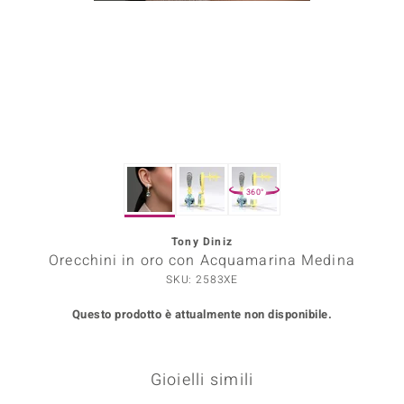
Prince Designs
o
Chic
LINSELL SELECTION
360°
n Vogue
Tony Diniz
 Show
Orecchini in oro con Acquamarina Medina
o Paraíso
SKU: 2583XE
Questo prodotto è attualmente non disponibile.
Essential
me del Boss
Gioielli simili
 Diamonds