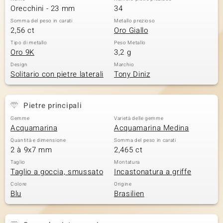
Orecchini - 23 mm
34
 nell’Arte
Somma del peso in carati
Metallo prezioso
2,56 ct
Oro Giallo
 MINERALE
Tipo di metallo
Peso Metallo
Oro 9K
3,2 g
Design
Marchio
Solitario con pietre laterali
Tony Diniz
Pietre principali
Gemme
Varietà delle gemme
Acquamarina
Acquamarina Medina
Quantità e dimensione
Somma del peso in carati
2 à 9x7 mm
2,465 ct
Taglio
Montatura
Taglio a goccia, smussato
Incastonatura a griffe
Colore
Origine
Blu
Brasilien