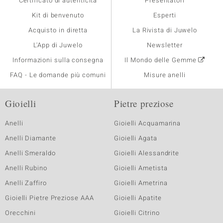
Certificato di autenticità
Presentatori
Kit di benvenuto
Esperti
Acquisto in diretta
La Rivista di Juwelo
L'App di Juwelo
Newsletter
Informazioni sulla consegna
Il Mondo delle Gemme
FAQ - Le domande più comuni
Misure anelli
Gioielli
Pietre preziose
Anelli
Gioielli Acquamarina
Anelli Diamante
Gioielli Agata
Anelli Smeraldo
Gioielli Alessandrite
Anelli Rubino
Gioielli Ametista
Anelli Zaffiro
Gioielli Ametrina
Gioielli Pietre Preziose AAA
Gioielli Apatite
Orecchini
Gioielli Citrino