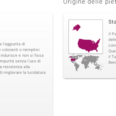
Origine delle pie
Sta
Il 
dell
a l'aggiunta di
con
 coloranti o riempitivi
Quar
 indurisce e non si fissa
il T
impurità senza l'uso di
Beni
a resistenza alla
i migliorare la lucidatura