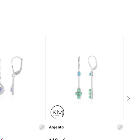
Argento
Argent