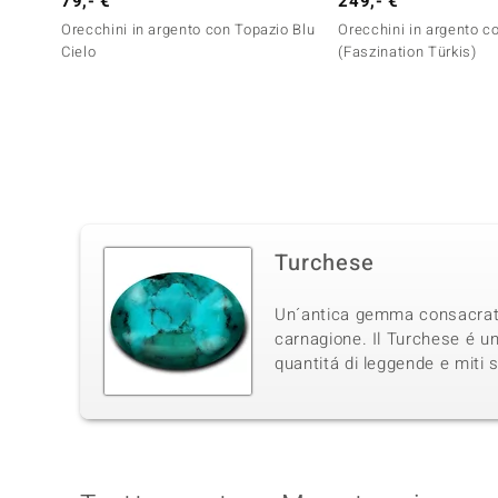
79,- €
249,- €
Orecchini in argento con Topazio Blu
Orecchini in argento c
Cielo
(Faszination Türkis)
Turchese
Un´antica gemma consacrata d
carnagione. Il Turchese é un
quantitá di leggende e miti 