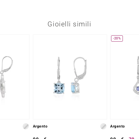
Gioielli simili
-20%
Argento
Argento