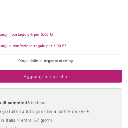
Anelli in Misura 26
onio
Crisoprasio
Anelli in Misura 29
de
Fluorite
Creation
Novità
zzuli
Onice
Gioielli in più varianti
Rodolite
ungi il portagioielli per
5,00 €
?
se
Tormalina
ungi la confezione regalo per
6,00 €
?
Disponibile in
Argento sterling
Aggiungi al carrello
o di autenticità
incluso
gratuita su tutti gli ordini a partire da 79,- €
 in
Italia
entro 5-7 giorni