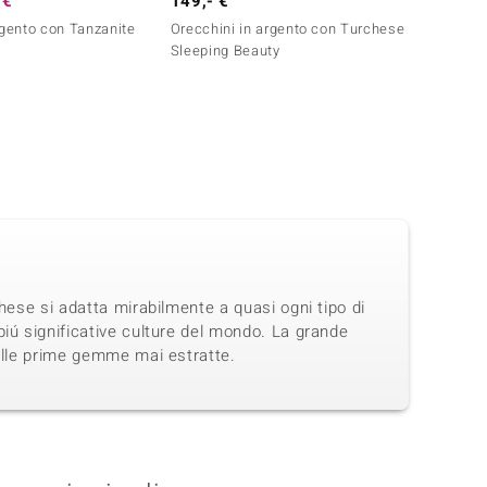
 €
149,- €
69,- 
rgento con Tanzanite
Orecchini in argento con Turchese
Orecch
Sleeping Beauty
Campi
hese si adatta mirabilmente a quasi ogni tipo di
iú significative culture del mondo. La grande
delle prime gemme mai estratte.