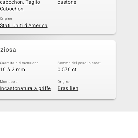
cabochon, Taglio
castone
Cabochon
Origine
Stati Uniti d'America
eziosa
Quantità e dimensione
Somma del peso in carati
16 à 2 mm
0,576 ct
Montatura
Origine
Incastonatura a griffe
Brasilien