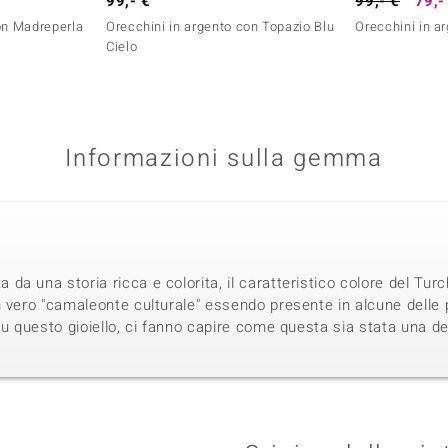
99,- €
99,- €
79,-
on Madreperla
Orecchini in argento con Topazio Blu
Orecchini in a
Cielo
Informazioni sulla gemma
a una storia ricca e colorita, il caratteristico colore del Turc
 vero "camaleonte culturale" essendo presente in alcune delle p
su questo gioiello, ci fanno capire come questa sia stata una 