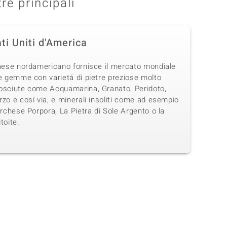
tre principali
ti Uniti d'America
Paese nordamericano fornisce il mercato mondiale
e gemme con varietá di pietre preziose molto
osciute come Acquamarina, Granato, Peridoto,
zo e cosí via, e minerali insoliti come ad esempio
urchese Porpora, La Pietra di Sole Argento o la
toite.