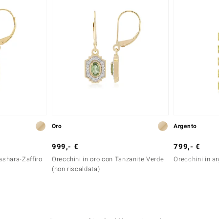
Oro
Argento
999,- €
799,- €
ashara-Zaffiro
Orecchini in oro con Tanzanite Verde
Orecchini in a
(non riscaldata)