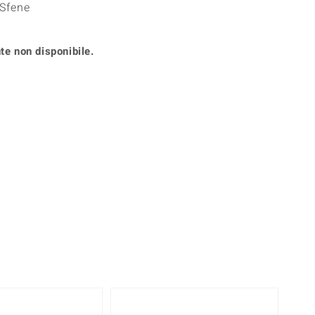
 Sfene
Anelli in Misura 26
onio
Crisoprasio
Anelli in Misura 29
de
Fluorite
Creation
te non disponibile.
Novità
zzuli
Onice
Gioielli in più varianti
Rodolite
se
Tormalina
360° interattivo
l puntatore del mouse nella posizione desiderata
-7%