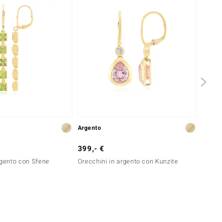
Argento
Argent
399,- €
299,-
rgento con Sfene
Orecchini in argento con Kunzite
Ciondo