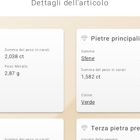
Dettagli dell'articolo
Pietre principali
Somma del peso in carati
Gemme
2,038 ct
Sfene
Peso Metallo
Somma del peso in carati
2,87 g
1,582 ct
Colore
Verde
Terza pietra pr
Somma del peso in carati
Varietà delle gemme