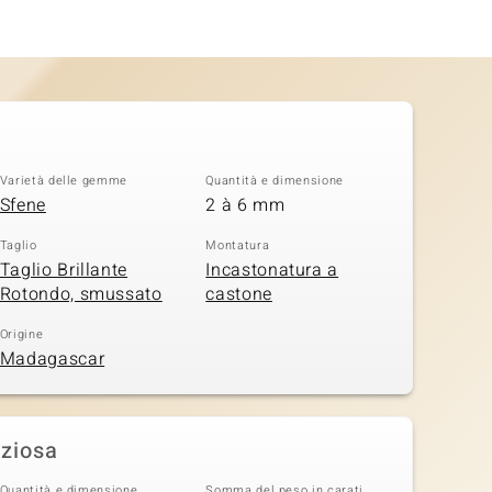
Varietà delle gemme
Quantità e dimensione
Sfene
2 à 6 mm
Taglio
Montatura
Taglio Brillante
Incastonatura a
Rotondo, smussato
castone
Origine
Madagascar
eziosa
Quantità e dimensione
Somma del peso in carati