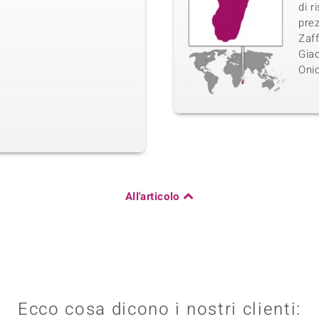
di r
pre
Zaff
Giad
Onic
All'articolo
Ecco cosa dicono i nostri clienti: