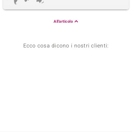
Topazio Bianco
20 à 1 mm
Somma del peso in carati
Taglio
0,09 ct
Taglio rotondo
All'articolo
Montatura
Origine
Incastonatura a griffe
India
Ecco cosa dicono i nostri clienti: