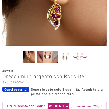
Prince Designs
o
Chic
LINSELL SELECTION
n Vogue
360°
 Show
Juwelo
Orecchini in argento con Rodolite
o Paraíso
SKU: 5396WW
Essential
Quasi esaurito!
Sono rimaste solo 3 quantità.
Acquista ora
prima che sia troppo tardi!
me del Boss
 Diamonds
10%
di sconto con Codice:
WEEKEND
(Ordine minimo: 299,- €