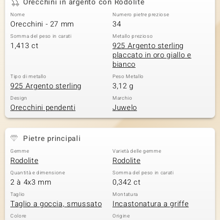
Orecchini in argento con Rodolite
Nome
Numero pietre preziose
Orecchini - 27 mm
34
Somma del peso in carati
Metallo prezioso
1,413 ct
925 Argento sterling
placcato in oro giallo e
bianco
Tipo di metallo
Peso Metallo
925 Argento sterling
3,12 g
Design
Marchio
Orecchini pendenti
Juwelo
Pietre principali
Gemme
Varietà delle gemme
Rodolite
Rodolite
Quantità e dimensione
Somma del peso in carati
2 à 4x3 mm
0,342 ct
Taglio
Montatura
Taglio a goccia, smussato
Incastonatura a griffe
Colore
Origine