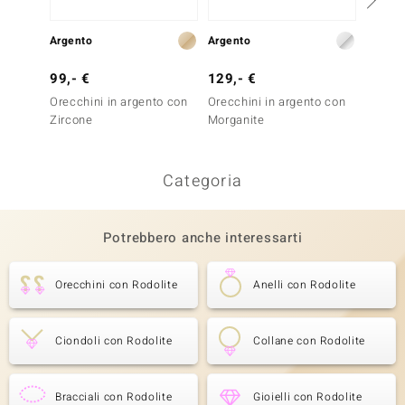
Argento
Argento
Argent
99,- €
129,- €
79,- 
Orecchini in argento con
Orecchini in argento con
Orecch
Zircone
Morganite
Tormal
Categoria
Potrebbero anche interessarti
Orecchini con Rodolite
Anelli con Rodolite
Ciondoli con Rodolite
Collane con Rodolite
Bracciali con Rodolite
Gioielli con Rodolite