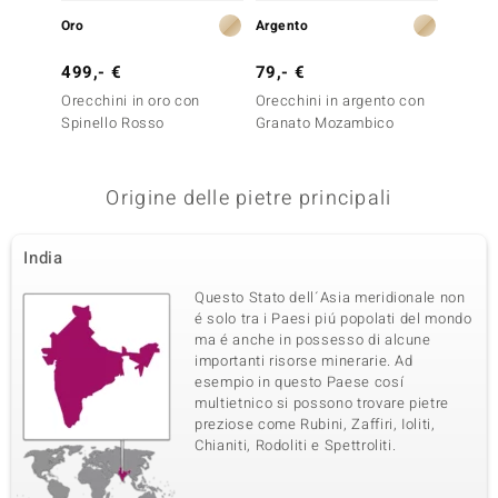
Quarta pietra preziosa
Oro
Argento
Argent
Varietà delle gemme
Quantità e dimensione
Rodolite
2 à 2,5 mm
499,- €
79,- €
149,-
Somma del peso in carati
Orecchini in oro con
Taglio
Orecchini in argento con
Orecch
0,135 ct
Taglio rotondo
Spinello Rosso
Granato Mozambico
Granat
Silber)
Montatura
Origine
Incastonatura a griffe
India
Origine delle pietre principali
Quinta pietra preziosa
India
Varietà delle gemme
Quantità e dimensione
Rodolite
6 à 2 mm
Questo Stato dell´Asia meridionale non
Somma del peso in carati
é solo tra i Paesi piú popolati del mondo
Taglio
0,261 ct
Taglio rotondo
ma é anche in possesso di alcune
importanti risorse minerarie. Ad
Montatura
Origine
esempio in questo Paese cosí
Incastonatura a griffe
India
multietnico si possono trovare pietre
preziose come Rubini, Zaffiri, Ioliti,
Chianiti, Rodoliti e Spettroliti.
Sesta pietra preziosa
Varietà delle gemme
Quantità e dimensione