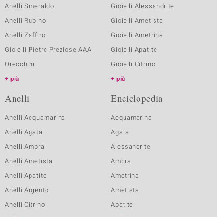
Anelli Smeraldo
Gioielli Alessandrite
Anelli Rubino
Gioielli Ametista
Anelli Zaffiro
Gioielli Ametrina
Gioielli Pietre Preziose AAA
Gioielli Apatite
Orecchini
Gioielli Citrino
più
più
Anelli
Enciclopedia
Anelli Acquamarina
Acquamarina
Anelli Agata
Agata
Anelli Ambra
Alessandrite
Anelli Ametista
Ambra
Anelli Apatite
Ametrina
Anelli Argento
Ametista
Anelli Citrino
Apatite