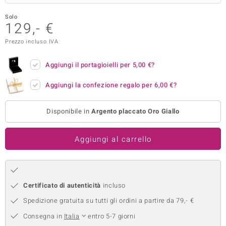
remonti
Solo
129,- €
uca
Prezzo incluso IVA
uwelo
Aggiungi il portagioielli per
5,00 €
?
NO Collection
Aggiungi la confezione regalo per
6,00 €
?
nts by de Melo
Disponibile in
Argento placcato Oro Giallo
va
otenier
Aggiungi al carrello
Certificato di autenticità
incluso
Spedizione gratuita su tutti gli ordini a partire da 79,- €
Consegna in
Italia
entro 5-7 giorni
 Classics