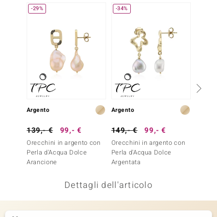
-29%
-34%
-13%
remonti
uca
uwelo
NO Collection
nts by de Melo
Argento
Argento
Argent
va
139,- €
99,- €
149,- €
99,- €
149,-
otenier
Orecchini in argento con
Orecchini in argento con
Orecch
Perla d'Acqua Dolce
Perla d'Acqua Dolce
Perla 
Arancione
Argentata
Bianca
Dettagli dell'articolo
 Classics