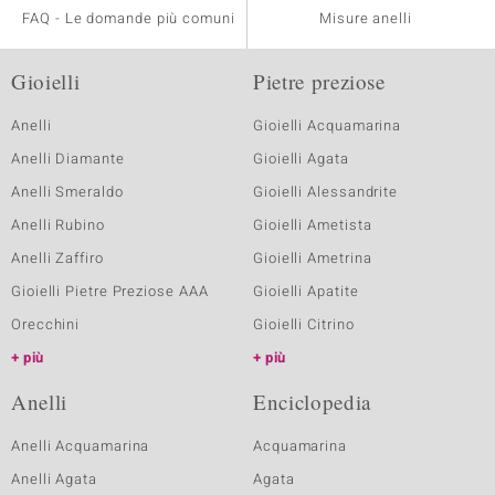
FAQ - Le domande più comuni
Misure anelli
Gioielli
Pietre preziose
Anelli
Gioielli Acquamarina
Anelli Diamante
Gioielli Agata
Anelli Smeraldo
Gioielli Alessandrite
Anelli Rubino
Gioielli Ametista
Anelli Zaffiro
Gioielli Ametrina
Gioielli Pietre Preziose AAA
Gioielli Apatite
Orecchini
Gioielli Citrino
più
più
Anelli
Enciclopedia
Anelli Acquamarina
Acquamarina
Anelli Agata
Agata