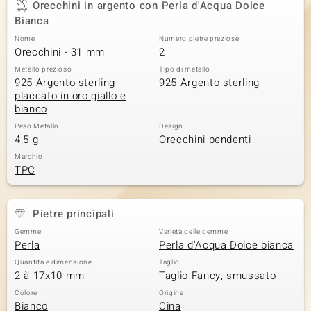
Orecchini in argento con Perla d'Acqua Dolce
Bianca
 nell’Arte
Nome
Numero pietre preziose
 MINERALE
Orecchini - 31 mm
2
Metallo prezioso
Tipo di metallo
925 Argento sterling
925 Argento sterling
placcato in oro giallo e
bianco
Peso Metallo
Design
4,5 g
Orecchini pendenti
Marchio
TPC
Pietre principali
Gemme
Varietà delle gemme
Perla
Perla d'Acqua Dolce bianca
Quantità e dimensione
Taglio
2 à 17x10 mm
Taglio Fancy, smussato
Colore
Origine
Bianco
Cina