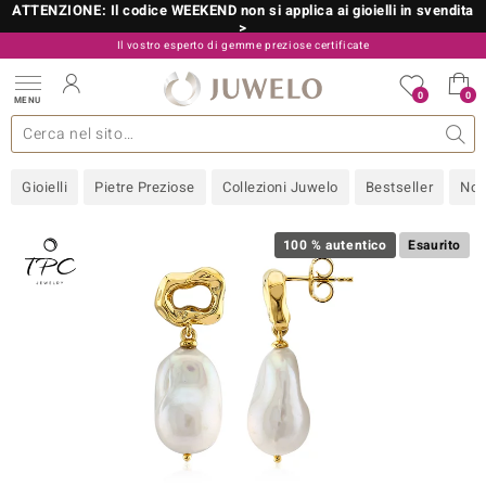
ATTENZIONE: Il codice WEEKEND non si applica ai gioielli in svendita
>
Il vostro esperto di gemme preziose certificate
800 986 787
0
0
MENU
 collezioni
 gioielli
tre più importanti
 preziose
Acquistare in diretta
Design
Informazioni generali
Pietre preziose per colore
Metallo prezioso
Approfondimenti
Juwelo
Misure anelli
Pietre preziose
Consigli
old
Gioielli
Pietre Preziose
Collezioni Juwelo
Bestseller
Nov
NI
 with Love
100 % autentico
Esaurito
Nature
rong
 Boutique
ana