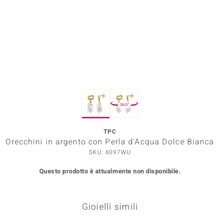
Prince Designs
o
Chic
LINSELL SELECTION
360°
n Vogue
TPC
 Show
Orecchini in argento con Perla d'Acqua Dolce Bianca
o Paraíso
SKU: 6097WU
Questo prodotto è attualmente non disponibile.
Essential
me del Boss
Gioielli simili
 Diamonds