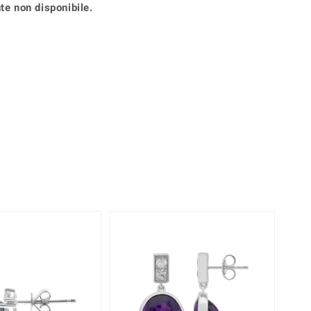
te non disponibile.
Anelli in Misura 26
onio
Crisoprasio
Anelli in Misura 29
de
Fluorite
Creation
Novità
zzuli
Onice
Gioielli in più varianti
Rodolite
se
Tormalina
-10%