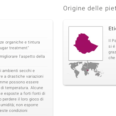
Origine delle pie
Et
Il P
e organiche e tintura
si é
ugar treatment"
graz
migliorare l'aspetto della
che 
li ambienti secchi e
e a drastiche variazioni
emme possono essere
i di temperatura. Alcune
esposte a forti fonti di
 perdere il loro gioco di
 umidità; non esporre
este condizioni