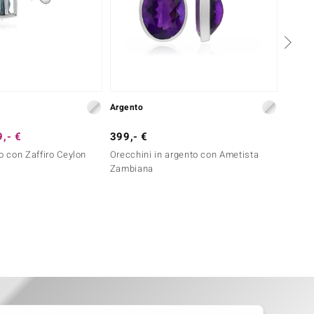
Argento
Oro
,- €
399,- €
499,-
o con Zaffiro Ceylon
Orecchini in argento con Ametista
Orecch
Zambiana