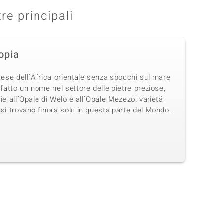
tre principali
iopia
aese dell´Africa orientale senza sbocchi sul mare
 fatto un nome nel settore delle pietre preziose,
ie all´Opale di Welo e all´Opale Mezezo: varietá
si trovano finora solo in questa parte del Mondo.