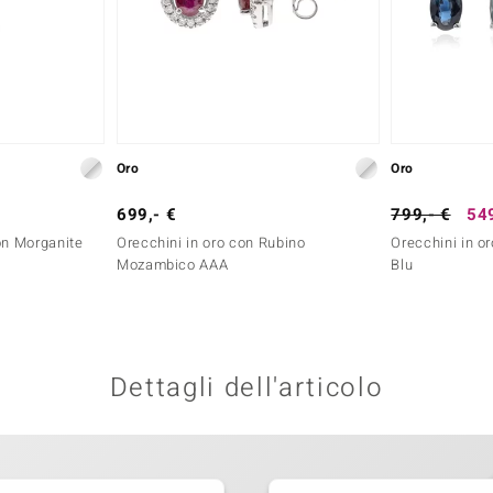
Oro
Oro
699,- €
799,- €
549
on Morganite
Orecchini in oro con Rubino
Orecchini in or
Mozambico AAA
Blu
Dettagli dell'articolo