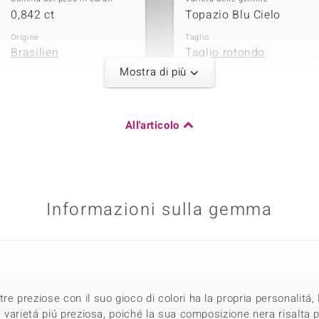
0,842 ct
Topazio Blu Cielo
Origine
Taglio
Brasilien
Taglio rotondo
Mostra di più
All'articolo
Somma del peso in carati
0,374 ct
Origine
Nigeria
Informazioni sulla gemma
e preziose con il suo gioco di colori ha la propria personalitá,
a varietá piú preziosa, poiché la sua composizione nera risalta p