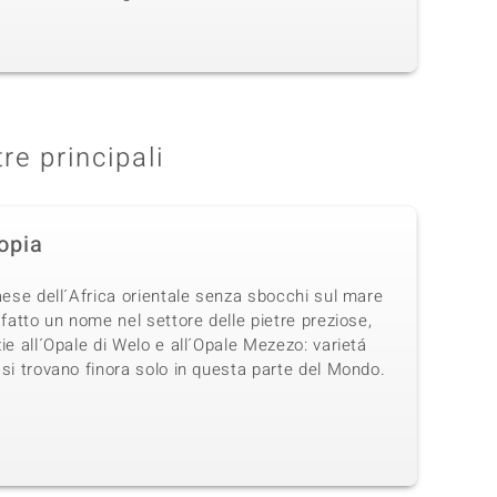
tre principali
iopia
aese dell´Africa orientale senza sbocchi sul mare
 fatto un nome nel settore delle pietre preziose,
ie all´Opale di Welo e all´Opale Mezezo: varietá
si trovano finora solo in questa parte del Mondo.