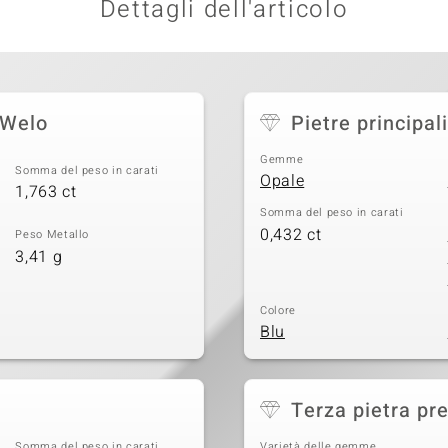
Dettagli dell'articolo
 Welo
Pietre principali
Gemme
Somma del peso in carati
Opale
1,763 ct
Somma del peso in carati
0,432 ct
Peso Metallo
3,41 g
Colore
Blu
Terza pietra pr
Somma del peso in carati
Varietà delle gemme