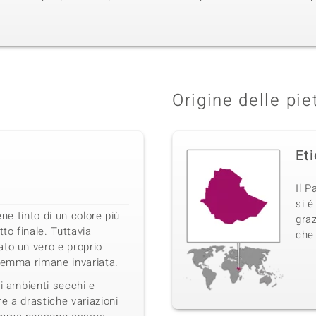
Origine delle pie
Et
Il P
si é
ene tinto di un colore più
graz
tto finale. Tuttavia
che 
to un vero e proprio
gemma rimane invariata.
li ambienti secchi e
e a drastiche variazioni