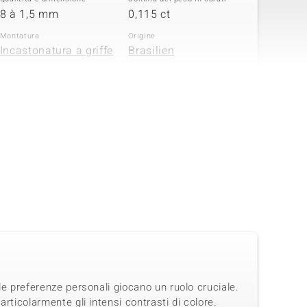
8 à 1,5 mm
0,115 ct
Montatura
Origine
Incastonatura a griffe
Brasilien
 le preferenze personali giocano un ruolo cruciale.
articolarmente gli intensi contrasti di colore.