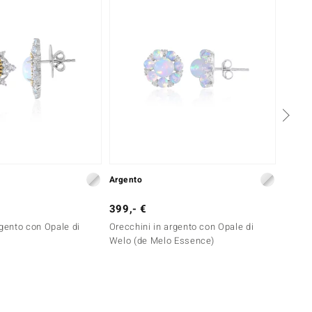
Argento
Argent
399,- €
99,- 
rgento con Opale di
Orecchini in argento con Opale di
Orecch
Welo (de Melo Essence)
Svizze