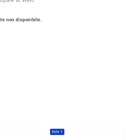
 Opale di Welo
Anelli in Misura 26
onio
Crisoprasio
Anelli in Misura 29
de
Fluorite
te non disponibile.
Creation
Novità
zzuli
Onice
Gioielli in più varianti
Rodolite
se
Tormalina
360° interattivo
l puntatore del mouse nella posizione desiderata
Solo 1
-20%