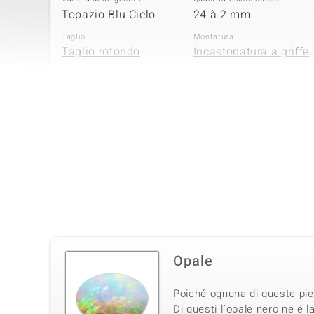
Topazio Blu Cielo
24 à 2 mm
Taglio
Montatura
Taglio rotondo
Incastonatura a griffe
Quarta pietra preziosa
Varietà delle gemme
Quantità e dimensione
Topazio Bianco
32 à 1,3 mm
Taglio
Montatura
Taglio rotondo
Incastonatura a griffe
Opale
Poiché ognuna di queste pietr
Di questi l´opale nero ne é l