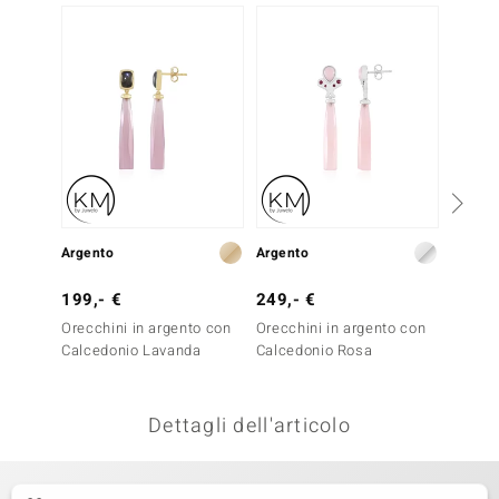
remonti
uca
uwelo
NO Collection
nts by de Melo
Argento
Argento
Argent
va
199,- €
249,- €
299,-
otenier
Orecchini in argento con
Orecchini in argento con
Orecch
Calcedonio Lavanda
Calcedonio Rosa
Calced
Dettagli dell'articolo
 Classics