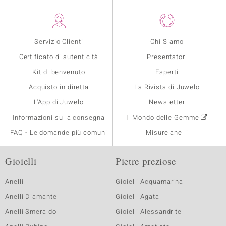
Servizio Clienti
Chi Siamo
Certificato di autenticità
Presentatori
Kit di benvenuto
Esperti
Acquisto in diretta
La Rivista di Juwelo
L'App di Juwelo
Newsletter
Informazioni sulla consegna
Il Mondo delle Gemme
FAQ - Le domande più comuni
Misure anelli
Gioielli
Pietre preziose
Anelli
Gioielli Acquamarina
Anelli Diamante
Gioielli Agata
Anelli Smeraldo
Gioielli Alessandrite