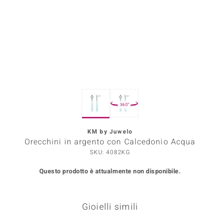
Prince Designs
o
Chic
LINSELL SELECTION
360°
n Vogue
KM by Juwelo
 Show
Orecchini in argento con Calcedonio Acqua
o Paraíso
SKU: 4082KG
Questo prodotto è attualmente non disponibile.
Essential
me del Boss
Gioielli simili
 Diamonds