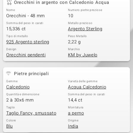
Orecchini in argento con Calcedonio Acqua
 nell’Arte
Nome
Numero pietre preziose
Orecchini - 48 mm
10
 MINERALE
Somma del peso in carati
Metallo prezioso
15,336 ct
Argento Sterling
Tipo di metallo
Peso Metallo
925 Argento sterling
2,22 g
Design
Marchio
Orecchini pendenti
KM by Juwelo
Pietre principali
Gemme
Varietà delle gemme
Calcedonio
Acqua Calcedonio
Quantità e dimensione
Somma del peso in carati
2 à 30x6 mm
14,4 ct
Taglio
Montatura
Taglio Fancy, smussato
a perno
Colore
Origine
Blu
India