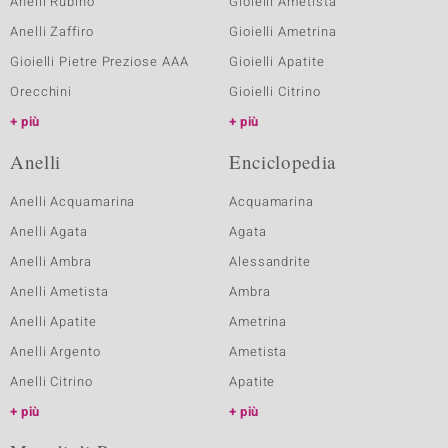
Anelli Rubino
Gioielli Ametista
Anelli Zaffiro
Gioielli Ametrina
Gioielli Pietre Preziose AAA
Gioielli Apatite
Orecchini
Gioielli Citrino
più
più
Anelli
Enciclopedia
Anelli Acquamarina
Acquamarina
Anelli Agata
Agata
Anelli Ambra
Alessandrite
Anelli Ametista
Ambra
Anelli Apatite
Ametrina
Anelli Argento
Ametista
Anelli Citrino
Apatite
più
più