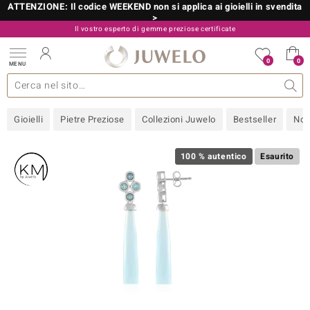
ATTENZIONE: Il codice WEEKEND non si applica ai gioielli in svendita
>
Il vostro esperto di gemme preziose certificate
800 986 787
0
0
MENU
 collezioni
 gioielli
tre più importanti
 preziose
Acquistare in diretta
Design
Informazioni generali
Pietre preziose per colore
Metallo prezioso
Approfondimenti
Juwelo
Misure anelli
Pietre preziose
Consigli
old
Gioielli
Pietre Preziose
Collezioni Juwelo
Bestseller
Nov
NI
 with Love
100 % autentico
Esaurito
Nature
rong
 Boutique
ana