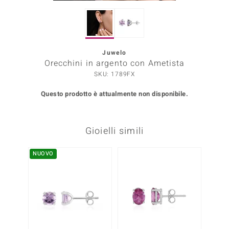
Prince Designs
Juwelo
o
Orecchini in argento con Ametista
SKU: 1789FX
Chic
Questo prodotto è attualmente non disponibile.
LINSELL SELECTION
n Vogue
Gioielli simili
 Show
NUOVO
o Paraíso
Essential
me del Boss
 Diamonds