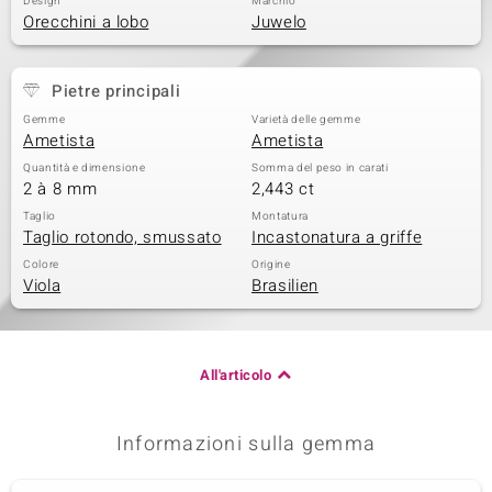
Design
Marchio
Orecchini a lobo
Juwelo
 nell’Arte
 MINERALE
Pietre principali
Gemme
Varietà delle gemme
Ametista
Ametista
Quantità e dimensione
Somma del peso in carati
2 à 8 mm
2,443 ct
Taglio
Montatura
Taglio rotondo, smussato
Incastonatura a griffe
Colore
Origine
Viola
Brasilien
All'articolo
Informazioni sulla gemma