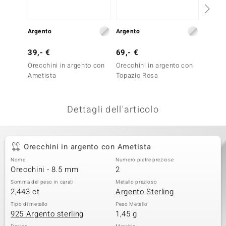
remonti
Argento
Argento
Argent
uca
39,- €
69,- €
69,- 
uwelo
Orecchini in argento con
Orecchini in argento con
Orecch
NO Collection
Ametista
Topazio Rosa
Ametis
nts by de Melo
Dettagli dell'articolo
va
otenier
Orecchini in argento con Ametista
Nome
Numero pietre preziose
Orecchini - 8.5 mm
2
Somma del peso in carati
Metallo prezioso
2,443 ct
Argento Sterling
Tipo di metallo
Peso Metallo
925 Argento sterling
1,45 g
 Classics