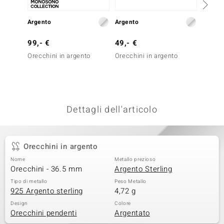
remonti
Argento
Argento
Argent
uca
99,- €
49,- €
199,-
uwelo
Orecchini in argento
Orecchini in argento
Orecch
Zircon
NO Collection
nts by de Melo
Dettagli dell'articolo
va
otenier
Orecchini in argento
Nome
Metallo prezioso
Orecchini - 36.5 mm
Argento Sterling
Tipo di metallo
Peso Metallo
925 Argento sterling
4,72 g
Design
Colore
Orecchini pendenti
Argentato
 Classics