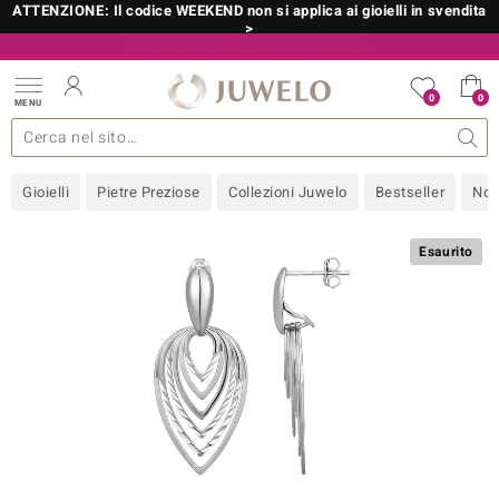
ATTENZIONE: Il codice WEEKEND non si applica ai gioielli in svendita
>
Il vostro esperto di gemme preziose certificate
800 986 787
0
0
MENU
 collezioni
 gioielli
tre più importanti
 preziose
Acquistare in diretta
Design
Informazioni generali
Pietre preziose per colore
Metallo prezioso
Approfondimenti
Juwelo
Misure anelli
Pietre preziose
Consigli
old
Gioielli
Pietre Preziose
Collezioni Juwelo
Bestseller
Nov
NI
 with Love
Esaurito
Nature
rong
 Boutique
ana