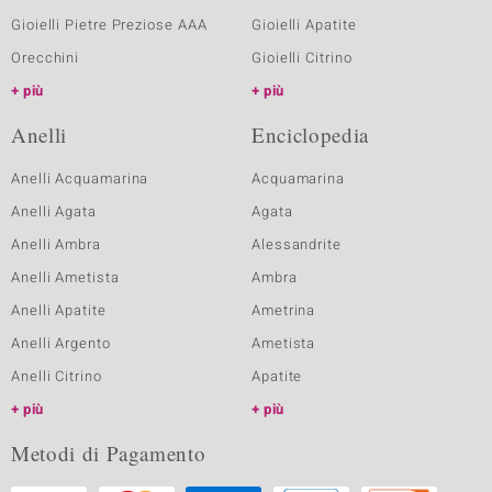
Gioielli Pietre Preziose AAA
Gioielli Apatite
Orecchini
Gioielli Citrino
più
più
Anelli
Enciclopedia
Anelli Acquamarina
Acquamarina
Anelli Agata
Agata
Anelli Ambra
Alessandrite
Anelli Ametista
Ambra
Anelli Apatite
Ametrina
Anelli Argento
Ametista
Anelli Citrino
Apatite
più
più
Metodi di Pagamento