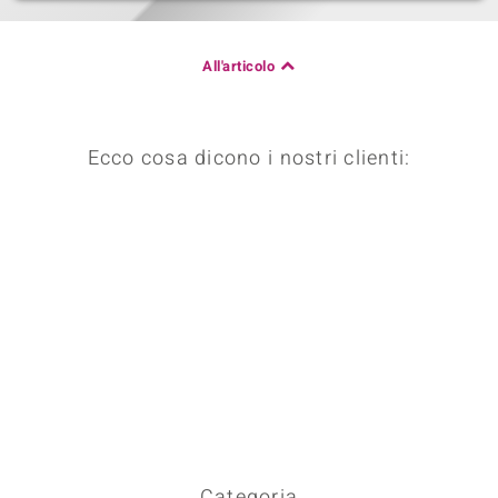
 nell’Arte
All'articolo
 MINERALE
Ecco cosa dicono i nostri clienti:
Categoria