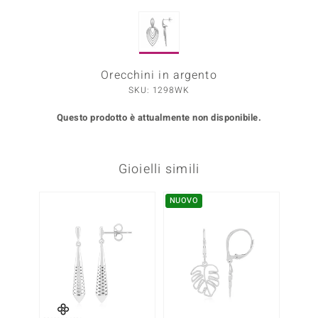
Prince Designs
Orecchini in argento
o
SKU: 1298WK
Chic
Questo prodotto è attualmente non disponibile.
LINSELL SELECTION
n Vogue
Gioielli simili
 Show
NUOVO
-50%
o Paraíso
Essential
me del Boss
 Diamonds