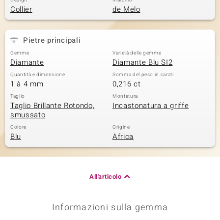
Design
Marchio
Collier
de Melo
 nell’Arte
 MINERALE
Pietre principali
Gemme
Varietà delle gemme
Diamante
Diamante Blu SI2
Quantità e dimensione
Somma del peso in carati
1 à 4 mm
0,216 ct
Taglio
Montatura
Taglio Brillante Rotondo,
Incastonatura a griffe
smussato
Colore
Origine
Blu
Africa
All'articolo
Informazioni sulla gemma