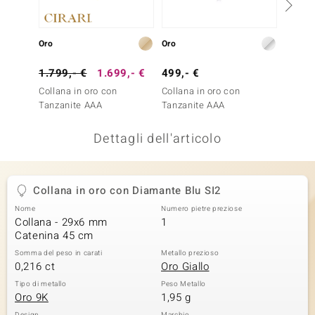
remonti
Oro
Oro
Oro
uca
1.799,- €
1.699,- €
499,- €
2.999
uwelo
Collana in oro con
Collana in oro con
Collana
NO Collection
Tanzanite AAA
Tanzanite AAA
Tanzan
nts by de Melo
Dettagli dell'articolo
va
Collana in oro con Diamante Blu SI2
otenier
Nome
Numero pietre preziose
Collana - 29x6 mm
1
Catenina 45 cm
Somma del peso in carati
Metallo prezioso
0,216 ct
Oro Giallo
Tipo di metallo
Peso Metallo
Oro 9K
1,95 g
 Classics