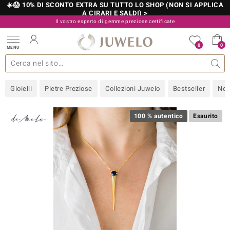
☀️😱 10% DI SCONTO EXTRA SU TUTTO LO SHOP (NON SI APPLICA
A CIRARI E SALDI) >
Il vostro esperto di gemme preziose certificate
800 986 787
0
0
MENU
 collezioni
 gioielli
tre più importanti
 preziose
Acquistare in diretta
Design
Informazioni generali
Pietre preziose per colore
Metallo prezioso
Approfondimenti
Juwelo
Misure anelli
Pietre preziose
Consigli
old
Gioielli
Pietre Preziose
Collezioni Juwelo
Bestseller
Nov
NI
 with Love
100 % autentico
Esaurito
Nature
rong
 Boutique
ana