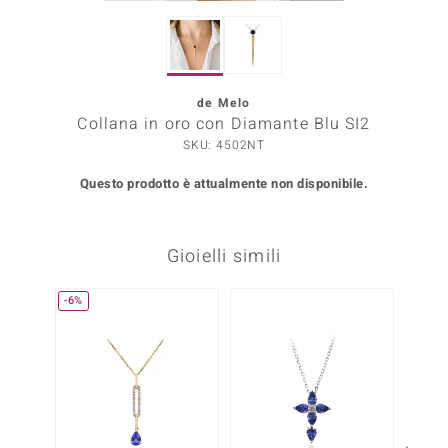
Prince Designs
de Melo
o
Collana in oro con Diamante Blu SI2
SKU: 4502NT
Chic
Questo prodotto è attualmente non disponibile.
LINSELL SELECTION
n Vogue
Gioielli simili
 Show
-6%
Solo 1
o Paraíso
Essential
me del Boss
 Diamonds