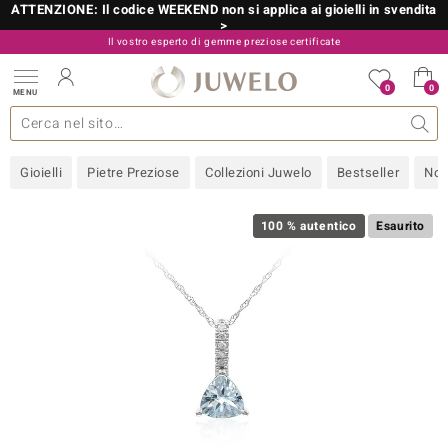
ATTENZIONE: Il codice WEEKEND non si applica ai gioielli in svendita
>
Il vostro esperto di gemme preziose certificate
800 986 787
0
0
MENU
 collezioni
 gioielli
tre più importanti
 preziose
Acquistare in diretta
Design
Informazioni generali
Pietre preziose per colore
Metallo prezioso
Approfondimenti
Juwelo
Misure anelli
Pietre preziose
Consigli
old
Gioielli
Pietre Preziose
Collezioni Juwelo
Bestseller
Nov
NI
 with Love
100 % autentico
Esaurito
Nature
rong
 Boutique
ana