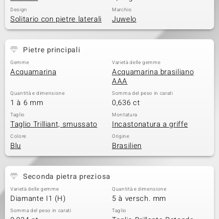
Design
Marchio
 nell’Arte
Solitario con pietre laterali
Juwelo
 MINERALE
Pietre principali
Gemme
Varietà delle gemme
Acquamarina
Acquamarina brasiliano
AAA
Quantità e dimensione
Somma del peso in carati
1 à 6 mm
0,636 ct
Taglio
Montatura
Taglio Trilliant, smussato
Incastonatura a griffe
Colore
Origine
Blu
Brasilien
Seconda pietra preziosa
Varietà delle gemme
Quantità e dimensione
Diamante I1 (H)
5 à versch. mm
Somma del peso in carati
Taglio