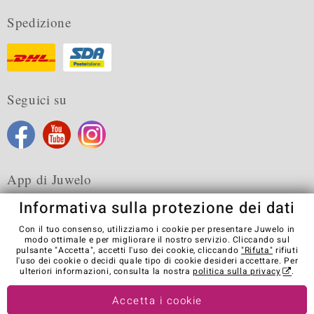
Spedizione
Seguici su
App di Juwelo
Informativa sulla protezione dei dati
Con il tuo consenso, utilizziamo i cookie per presentare Juwelo in
modo ottimale e per migliorare il nostro servizio. Cliccando sul
pulsante "Accetta", accetti l'uso dei cookie, cliccando
"Rifuta"
rifiuti
Condizioni generali di vendita
Informativa Privacy
Cookies
l'uso dei cookie o decidi quale tipo di cookie desideri accettare. Per
Note legali
Contatti
Recedere dal contratto
ulteriori informazioni, consulta la nostra
politica sulla privacy
.
Visit our stores in other countries:
Accetta i cookie