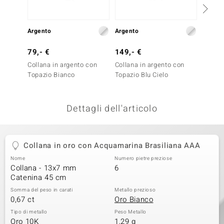
remonti
Argento
Argento
Oro
uca
79,- €
149,- €
599,-
uwelo
Collana in argento con
Collana in argento con
Collana
NO Collection
Topazio Bianco
Topazio Blu Cielo
Acquam
AAA
nts by de Melo
Dettagli dell'articolo
va
otenier
Collana in oro con Acquamarina Brasiliana AAA
Nome
Numero pietre preziose
Collana - 13x7 mm
6
Catenina 45 cm
Somma del peso in carati
Metallo prezioso
0,67 ct
Oro Bianco
Tipo di metallo
Peso Metallo
 Classics
Oro 10K
1,29 g