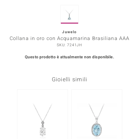
Prince Designs
Juwelo
o
Collana in oro con Acquamarina Brasiliana AAA
SKU: 7241JH
Chic
Questo prodotto è attualmente non disponibile.
LINSELL SELECTION
n Vogue
Gioielli simili
 Show
o Paraíso
Essential
me del Boss
 Diamonds