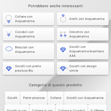
Potrebbero anche interessarti
Collane con
Anelli con Acquamarina
Acquamarina
Ciondoli con
Orecchini con
Acquamarina
Acquamarina
Gioielli con
Bracciali con
Acquamarina brasiliano
Acquamarina
AAA
Gioielli con pietre
Gioielli con design
preziose Blu
simile
Categoria di questo prodotto
Gioielli
Pietre preziose
Collane
Gioielli con Acquamarina
Gioielli in oro
Collane in oro
Collane e Ciondoli
% Offerte