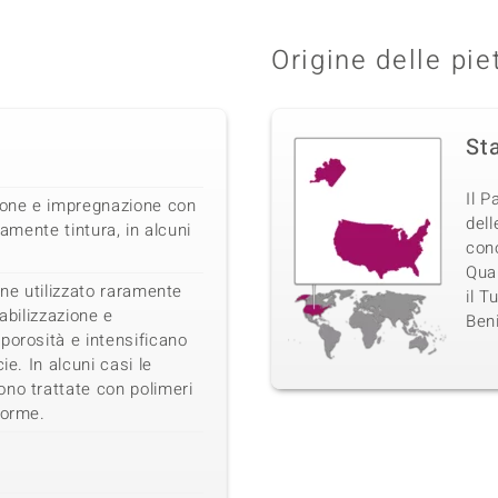
Origine delle pie
Sta
Il 
zione e impregnazione con
dell
ramente tintura, in alcuni
con
Quar
ene utilizzato raramente
il T
Stabilizzazione e
Beni
porosità e intensificano
ie. In alcuni casi le
no trattate con polimeri
forme.