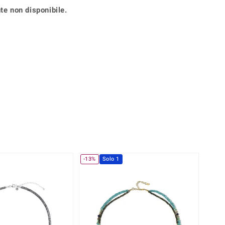
Anelli in Misura 26
te non disponibile.
onio
Crisoprasio
Anelli in Misura 29
de
Fluorite
Creation
Novità
zzuli
Onice
Gioielli in più varianti
Rodolite
se
Tormalina
-13%
Solo 1
-25%