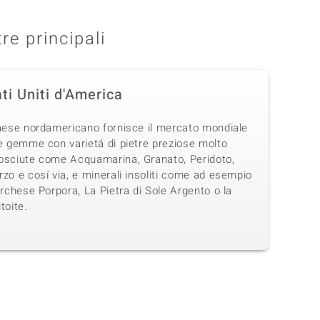
tre principali
ti Uniti d'America
Paese nordamericano fornisce il mercato mondiale
e gemme con varietá di pietre preziose molto
osciute come Acquamarina, Granato, Peridoto,
zo e cosí via, e minerali insoliti come ad esempio
urchese Porpora, La Pietra di Sole Argento o la
toite.