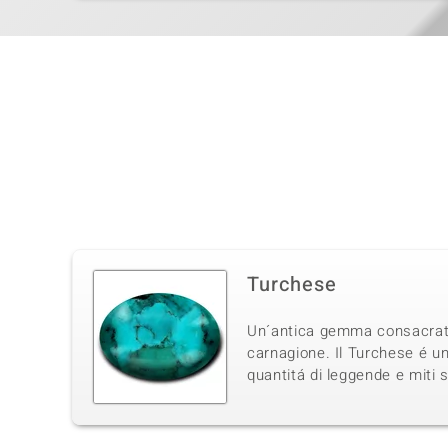
Turchese
Un´antica gemma consacrata d
carnagione. Il Turchese é un
quantitá di leggende e miti 