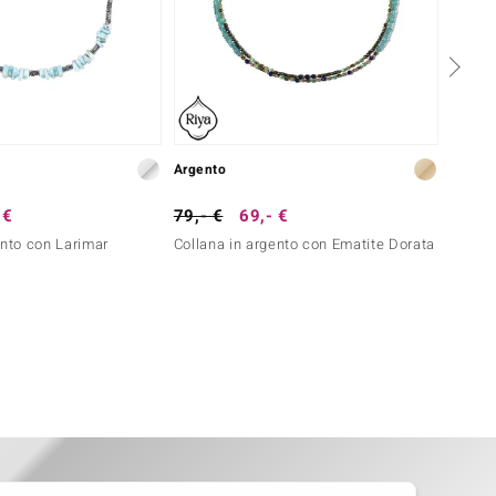
Argento
Argent
 €
79,- €
69,- €
199,-
ento con Larimar
Collana in argento con Ematite Dorata
Collan
Sleepi