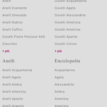
Anelli
Gioielli Acquamarina
Anelli Diamante
Gioielli Agata
Anelli Smeraldo
Gioielli Alessandrite
Anelli Rubino
Gioielli Ametista
Anelli Zaffiro
Gioielli Ametrina
Gioielli Pietre Preziose AAA
Gioielli Apatite
Orecchini
Gioielli Citrino
più
più
Anelli
Enciclopedia
Anelli Acquamarina
Acquamarina
Anelli Agata
Agata
Anelli Ambra
Alessandrite
Anelli Ametista
Ambra
Anelli Apatite
Ametrina
Anelli Argento
Ametista