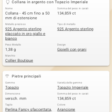
Collana in argento con Topazio Imperiale
 nell’Arte
Nome
Somma del peso in carati
Collana - 45 cm fino a 50
134,859 ct
 MINERALE
mm di estensione
Metallo prezioso
Tipo di metallo
925 Argento sterling
925 Argento sterling
placcato in oro giallo e
bianco
Peso Metallo
Design
1,38 g
Gioielli con grani
Marchio
Collier Boutique
Pietre principali
Gemme
Varietà delle gemme
Topazio
Topazio Imperiale
Dimensione
Somma del peso in carati
versch. mm
134,859 ct
Taglio
Colore
Perlina Fancy sfaccettata,
Arancione