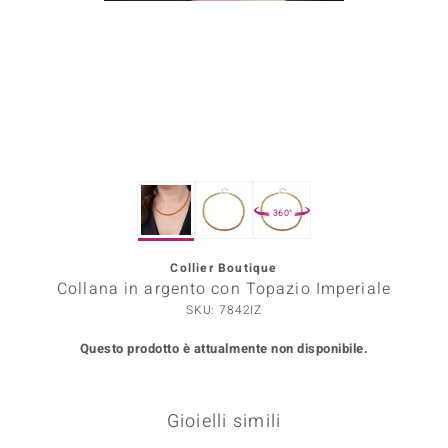
Prince Designs
o
Chic
LINSELL SELECTION
360°
n Vogue
Collier Boutique
 Show
Collana in argento con Topazio Imperiale
o Paraíso
SKU: 7842IZ
Questo prodotto è attualmente non disponibile.
Essential
me del Boss
Gioielli simili
 Diamonds