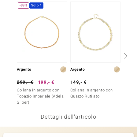
-33%
Solo 1
remonti
uca
uwelo
NO Collection
nts by de Melo
Argento
Argento
Argent
va
299,- €
199,- €
149,- €
199,-
otenier
Collana in argento con
Collana in argento con
Collan
Topazio Imperiale (Adela
Quarzo Rutilato
Topazi
Silber)
Dettagli dell'articolo
 Classics