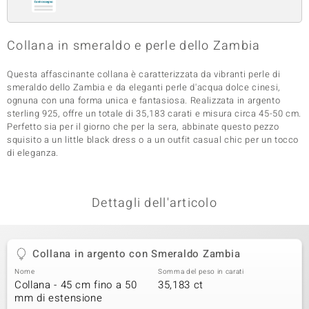
 nell’Arte
Collana in smeraldo e perle dello Zambia
 MINERALE
Questa affascinante collana è caratterizzata da vibranti perle di
smeraldo dello Zambia e da eleganti perle d'acqua dolce cinesi,
ognuna con una forma unica e fantasiosa. Realizzata in argento
sterling 925, offre un totale di 35,183 carati e misura circa 45-50 cm.
Perfetto sia per il giorno che per la sera, abbinate questo pezzo
squisito a un little black dress o a un outfit casual chic per un tocco
di eleganza.
Dettagli dell'articolo
Collana in argento con Smeraldo Zambia
Nome
Somma del peso in carati
Collana - 45 cm fino a 50
35,183 ct
mm di estensione