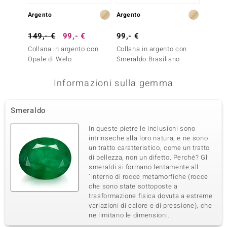
Argento
Argento
Argent
149,- €
99,- €
99,- €
499,-
Collana in argento con
Collana in argento con
Collan
Opale di Welo
Smeraldo Brasiliano
Smeral
Informazioni sulla gemma
Smeraldo
In queste pietre le inclusioni sono
intrinseche alla loro natura, e ne sono
un tratto caratteristico, come un tratto
di bellezza, non un difetto. Perché? Gli
smeraldi si formano lentamente all
´interno di rocce metamorfiche (rocce
che sono state sottoposte a
trasformazione fisica dovuta a estreme
variazioni di calore e di pressione), che
ne limitano le dimensioni.