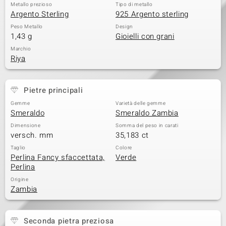
Metallo prezioso
Tipo di metallo
Argento Sterling
925 Argento sterling
Peso Metallo
Design
1,43 g
Gioielli con grani
Marchio
Riya
Pietre principali
Gemme
Varietà delle gemme
Smeraldo
Smeraldo Zambia
Dimensione
Somma del peso in carati
versch. mm
35,183 ct
Taglio
Colore
Perlina Fancy sfaccettata,
Verde
Perlina
Origine
Zambia
Seconda pietra preziosa