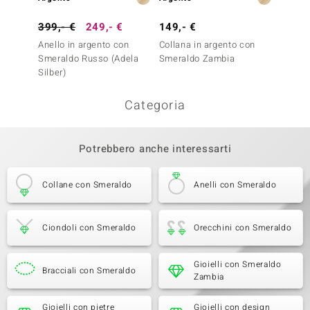
399,- €
249,- €
149,- €
99,- 
Anello in argento con
Collana in argento con
Collan
Smeraldo Russo (Adela
Smeraldo Zambia
Smeral
Silber)
Categoria
Potrebbero anche interessarti
Collane con Smeraldo
Anelli con Smeraldo
Ciondoli con Smeraldo
Orecchini con Smeraldo
Gioielli con Smeraldo
Bracciali con Smeraldo
Zambia
Gioielli con pietre
Gioielli con design