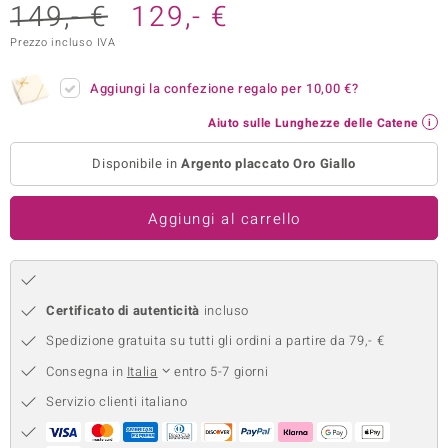
149,- €
129,- €
remonti
Prezzo incluso IVA
uca
Aggiungi la confezione regalo per
10,00 €
?
uwelo
Aiuto sulle Lunghezze delle Catene
NO Collection
Disponibile in
Argento placcato Oro Giallo
nts by de Melo
Aggiungi al carrello
va
otenier
Certificato di autenticità
incluso
Spedizione gratuita su tutti gli ordini a partire da 79,- €
Consegna in
Italia
entro 5-7 giorni
Servizio clienti italiano
 Classics