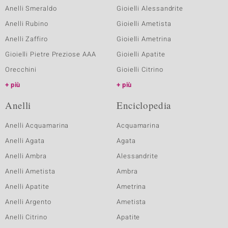
Anelli Smeraldo
Gioielli Alessandrite
Anelli Rubino
Gioielli Ametista
Anelli Zaffiro
Gioielli Ametrina
Gioielli Pietre Preziose AAA
Gioielli Apatite
Orecchini
Gioielli Citrino
più
più
Anelli
Enciclopedia
Anelli Acquamarina
Acquamarina
Anelli Agata
Agata
Anelli Ambra
Alessandrite
Anelli Ametista
Ambra
Anelli Apatite
Ametrina
Anelli Argento
Ametista
Anelli Citrino
Apatite