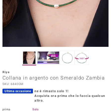
Prince Designs
o
Chic
LINSELL SELECTION
n Vogue
360°
 Show
Riya
Collana in argento con Smeraldo Zambia
o Paraíso
SKU: 6840OM
Essential
Ultima occasione
ne è rimasto solo 1!
Acquista ora prima che lo faccia qualcun
me del Boss
altro.
 Diamonds
prima
Solo