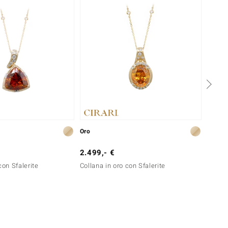
Oro
Argent
2.499,- €
79,- 
con Sfalerite
Collana in oro con Sfalerite
Collan
Mozam