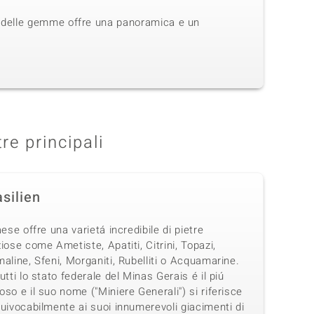
rio delle gemme offre una panoramica e un
tre principali
silien
aese offre una varietá incredibile di pietre
iose come Ametiste, Apatiti, Citrini, Topazi,
aline, Sfeni, Morganiti, Rubelliti o Acquamarine.
utti lo stato federale del Minas Gerais é il piú
so e il suo nome ("Miniere Generali") si riferisce
uivocabilmente ai suoi innumerevoli giacimenti di