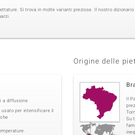
cettature. Si trova in molte varianti preziose. Il nostro diziona
arzi.
Origine delle pie
Bra
Il P
 a diffusione
prez
sato per intensificare il
Torm
iche
Su t
famo
temperature.
ineq