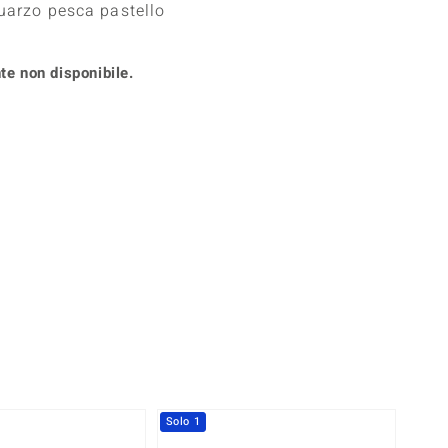
uarzo pesca pastello
Anelli in Misura 26
onio
Crisoprasio
Anelli in Misura 29
de
Fluorite
Creation
te non disponibile.
Novità
zzuli
Onice
Gioielli in più varianti
Rodolite
se
Tormalina
Solo 1