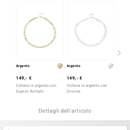
remonti
uca
uwelo
NO Collection
nts by de Melo
Argento
Argento
Argent
va
149,- €
149,- €
299,-
otenier
Collana in argento con
Collana in argento con
Collan
Quarzo Rutilato
Zircone
Sfene
Dettagli dell'articolo
 Classics