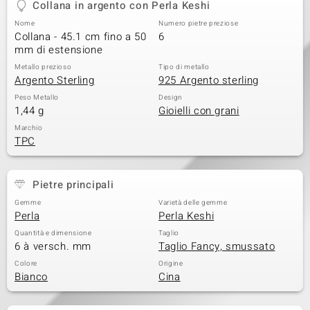
Collana in argento con Perla Keshi
 nell’Arte
Nome
Numero pietre preziose
Collana - 45.1 cm fino a 50
6
 MINERALE
mm di estensione
Metallo prezioso
Tipo di metallo
Argento Sterling
925 Argento sterling
Peso Metallo
Design
1,44 g
Gioielli con grani
Marchio
TPC
Pietre principali
Gemme
Varietà delle gemme
Perla
Perla Keshi
Quantità e dimensione
Taglio
6 à versch. mm
Taglio Fancy, smussato
Colore
Origine
Bianco
Cina