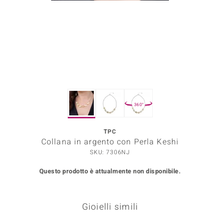
Prince Designs
o
Chic
LINSELL SELECTION
360°
n Vogue
TPC
 Show
Collana in argento con Perla Keshi
o Paraíso
SKU: 7306NJ
Questo prodotto è attualmente non disponibile.
Essential
me del Boss
Gioielli simili
 Diamonds