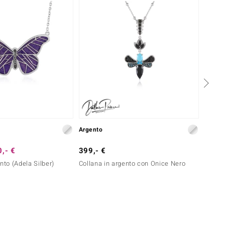
Argento
Argent
,- €
399,- €
299,-
nto (Adela Silber)
Collana in argento con Onice Nero
Collan
Sleepi