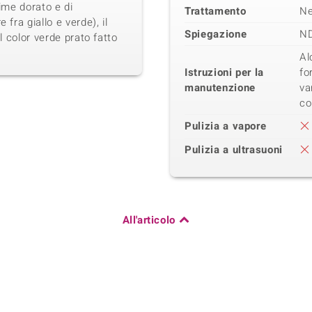
lime dorato e di
Trattamento
N
 fra giallo e verde), il
Spiegazione
N
il color verde prato fatto
Al
Istruzioni per la
fo
manutenzione
va
co
Pulizia a vapore
Pulizia a ultrasuoni
All'articolo