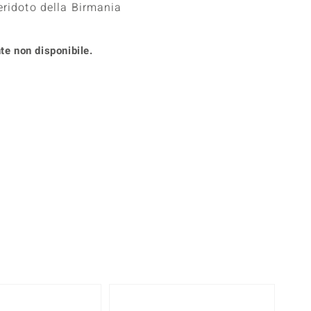
eridoto della Birmania
Anelli in Misura 26
onio
Crisoprasio
Anelli in Misura 29
de
Fluorite
Creation
te non disponibile.
Novità
zzuli
Onice
Gioielli in più varianti
Rodolite
se
Tormalina
360° interattivo
l puntatore del mouse nella posizione desiderata