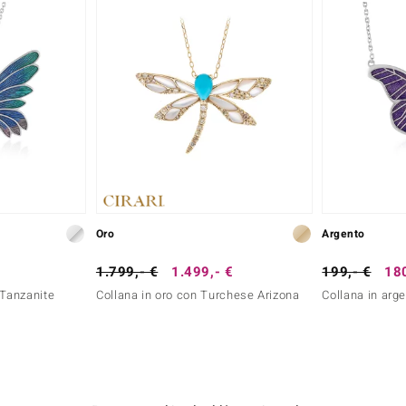
Oro
Argento
1.799,- €
1.499,- €
199,- €
180
 Tanzanite
Collana in oro con Turchese Arizona
Collana in arge