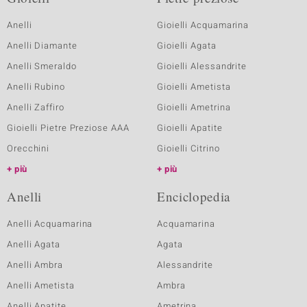
Anelli
Gioielli Acquamarina
Anelli Diamante
Gioielli Agata
Anelli Smeraldo
Gioielli Alessandrite
Anelli Rubino
Gioielli Ametista
Anelli Zaffiro
Gioielli Ametrina
Gioielli Pietre Preziose AAA
Gioielli Apatite
Orecchini
Gioielli Citrino
più
più
Anelli
Enciclopedia
Anelli Acquamarina
Acquamarina
Anelli Agata
Agata
Anelli Ambra
Alessandrite
Anelli Ametista
Ambra
Anelli Apatite
Ametrina