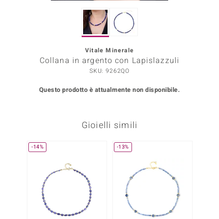
Prince Designs
Vitale Minerale
o
Collana in argento con Lapislazzuli
SKU: 9262QO
Chic
Questo prodotto è attualmente non disponibile.
LINSELL SELECTION
n Vogue
Gioielli simili
 Show
-14%
-13%
-30%
o Paraíso
Essential
me del Boss
 Diamonds