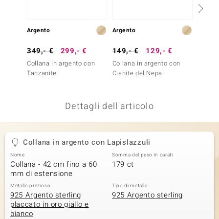
remonti
Argento
Argento
Argent
uca
349,- €
299,- €
149,- €
129,- €
99,- 
uwelo
Collana in argento con
Collana in argento con
Collan
NO Collection
Tanzanite
Cianite del Nepal
Perla 
nts by de Melo
Dettagli dell'articolo
va
otenier
Collana in argento con Lapislazzuli
Nome
Somma del peso in carati
Collana - 42 cm fino a 60
179 ct
mm di estensione
Metallo prezioso
Tipo di metallo
925 Argento sterling
925 Argento sterling
placcato in oro giallo e
bianco
 Classics