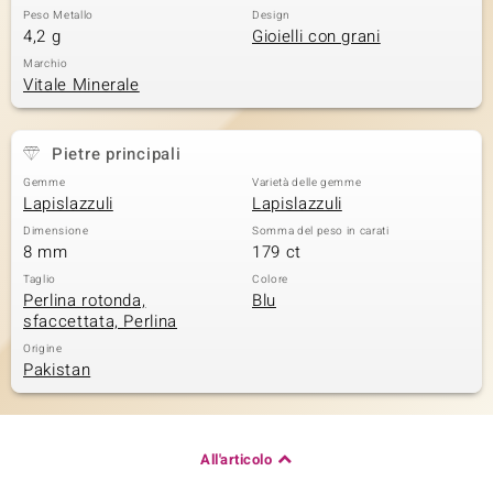
Peso Metallo
Design
 nell’Arte
4,2 g
Gioielli con grani
Marchio
 MINERALE
Vitale Minerale
Pietre principali
Gemme
Varietà delle gemme
Lapislazzuli
Lapislazzuli
Dimensione
Somma del peso in carati
8 mm
179 ct
Taglio
Colore
Perlina rotonda,
Blu
sfaccettata, Perlina
Origine
Pakistan
All'articolo