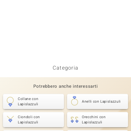
Categoria
Potrebbero anche interessarti
Collane con
Anelli con Lapislazzuli
Lapislazzuli
Ciondoli con
Orecchini con
Lapislazzuli
Lapislazzuli