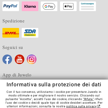
Spedizione
Seguici su
App di Juwelo
Informativa sulla protezione dei dati
Con il tuo consenso, utilizziamo i cookie per presentare Juwelo in
modo ottimale e per migliorare il nostro servizio. Cliccando sul
pulsante "Accetta", accetti l'uso dei cookie, cliccando
"Rifuta"
rifiuti
Condizioni generali di vendita
Informativa Privacy
Cookies
l'uso dei cookie o decidi quale tipo di cookie desideri accettare. Per
Note legali
Contatti
Recedere dal contratto
ulteriori informazioni, consulta la nostra
politica sulla privacy
.