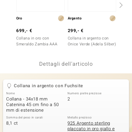
remonti
Oro
Argento
Argent
uca
699,- €
299,- €
199,-
uwelo
Collana in oro con
Collana in argento con
Collan
NO Collection
Smeraldo Zambia AAA
Onice Verde (Adela Silber)
Crisop
nts by de Melo
Dettagli dell'articolo
va
otenier
Collana in argento con Fuchsite
Nome
Numero pietre preziose
Collana - 34x18 mm
2
Catenina 45 cm fino a 50
mm di estensione
Somma del peso in carati
Metallo prezioso
8,1 ct
925 Argento sterling
placcato in oro giallo e
 Classics