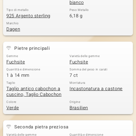
bianco
 nell’Arte
Tipo di metallo
Peso Metallo
925 Argento sterling
6,18 g
 MINERALE
Marchio
Dagen
Pietre principali
Gemme
Varietà delle gemme
Fuchsite
Fuchsite
Quantità e dimensione
Somma del peso in carati
1 à 14 mm
7 ct
Taglio
Montatura
Taglio antico cabochon a
Incastonatura a castone
cuscino, Taglio Cabochon
Colore
Origine
Verde
Brasilien
Seconda pietra preziosa
Varietà delle gemme
Quantità e dimensione