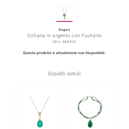
Prince Designs
Dagen
o
Collana in argento con Fuchsite
SKU: 4684VO
Chic
Questo prodotto è attualmente non disponibile.
LINSELL SELECTION
n Vogue
Gioielli simili
 Show
o Paraíso
Essential
me del Boss
 Diamonds