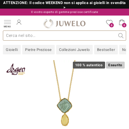
ATTENZIONE: Il codice WEEKEND non si applica ai gioielli in svendita
>
Il vostro esperto di gemme preziose certificate
800 986 787
0
0
MENU
 collezioni
 gioielli
tre più importanti
 preziose
Acquistare in diretta
Design
Informazioni generali
Pietre preziose per colore
Metallo prezioso
Approfondimenti
Juwelo
Misure anelli
Pietre preziose
Consigli
old
Gioielli
Pietre Preziose
Collezioni Juwelo
Bestseller
Nov
NI
 with Love
100 % autentico
Esaurito
Nature
rong
 Boutique
ana