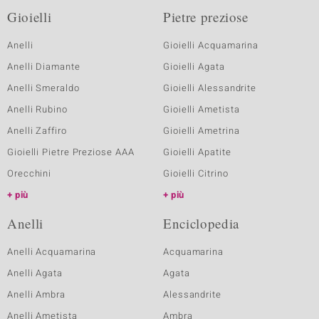
Gioielli
Pietre preziose
Anelli
Gioielli Acquamarina
Anelli Diamante
Gioielli Agata
Anelli Smeraldo
Gioielli Alessandrite
Anelli Rubino
Gioielli Ametista
Anelli Zaffiro
Gioielli Ametrina
Gioielli Pietre Preziose AAA
Gioielli Apatite
Orecchini
Gioielli Citrino
più
più
Anelli
Enciclopedia
Anelli Acquamarina
Acquamarina
Anelli Agata
Agata
Anelli Ambra
Alessandrite
Anelli Ametista
Ambra