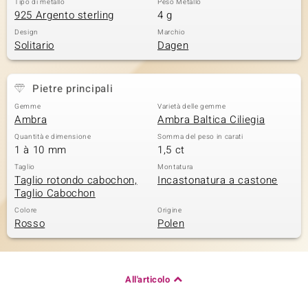
Tipo di metallo
Peso Metallo
925 Argento sterling
4 g
 nell’Arte
Design
Marchio
Solitario
Dagen
 MINERALE
Pietre principali
Gemme
Varietà delle gemme
Ambra
Ambra Baltica Ciliegia
Quantità e dimensione
Somma del peso in carati
1 à 10 mm
1,5 ct
Taglio
Montatura
Taglio rotondo cabochon,
Incastonatura a castone
Taglio Cabochon
Colore
Origine
Rosso
Polen
All'articolo