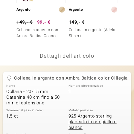
remonti
Argento
Argento
Oro
uca
149,- €
99,- €
149,- €
1.799
Collana in argento con
Collana in argento (Adela
Collana
uwelo
Ambra Baltica Cognac
Silber)
Diaman
NO Collection
Dettagli dell'articolo
nts by de Melo
va
Collana in argento con Ambra Baltica color Ciliegia
otenier
Nome
Numero pietre preziose
Collana - 20x15 mm
1
Catenina 40 cm fino a 50
mm di estensione
Somma del peso in carati
Metallo prezioso
1,5 ct
925 Argento sterling
placcato in oro giallo e
bianco
 Classics