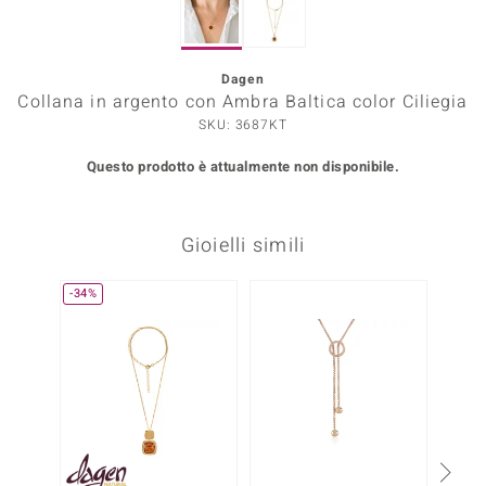
Prince Designs
Dagen
Collana in argento con Ambra Baltica color Ciliegia
o
SKU: 3687KT
Chic
Questo prodotto è attualmente non disponibile.
LINSELL SELECTION
Gioielli simili
n Vogue
 Show
-34%
o Paraíso
Essential
me del Boss
 Diamonds